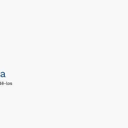
a
dê-los