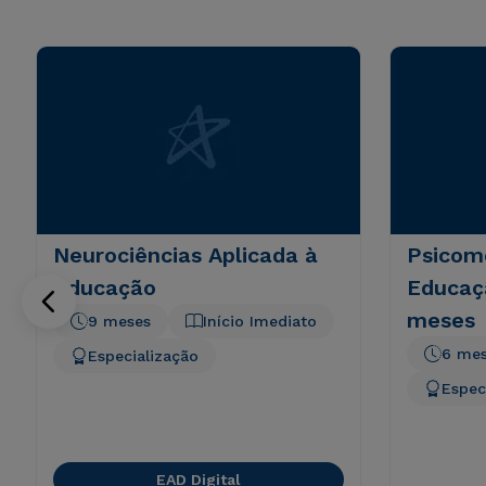
Neurociências Aplicada à
Psicom
Educação
Educaçã
meses
9 meses
Início Imediato
6 me
Especialização
Espec
EAD Digital