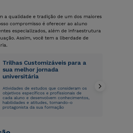
om a qualidade e tradição de um dos maiores
Nosso compromisso é oferecer ao aluno
tes especializados, além de infraestrutura
uação. Assim, você tem a liberdade de
ria.
Trilhas Customizáveis para a
Rápido e fácil
Rápido e fácil
WhatsApp
WhatsApp
sua melhor jornada
universitária
ou
ou
Atividades de estudos que consideram os
objetivos específicos e profissionais de
cada aluno e desenvolvem conhecimentos,
habilidades e atitudes, tornando-o
protagonista da sua formação
Estou de acordo com a
Estou de acordo com a
Política de Privacidade.
Política de Privacidade.
e
e
autorizo que meus dados sejam utilizados para o
autorizo que meus dados sejam utilizados para o
ção