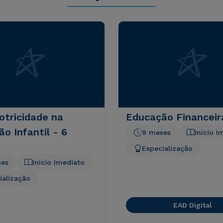
otricidade na
Educação Financeir
o Infantil - 6
9 meses
Início I
Especialização
ses
Início Imediato
ialização
EAD Digital