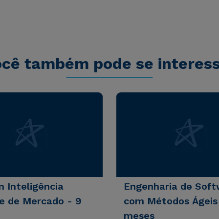
s sit aspernatur aut odit aut fugit, sed quia
sequi nesciunt.
cê também pode se interes
 Inteligência
Engenharia de Sof
 e de Mercado - 9
com Métodos Ágeis 
meses