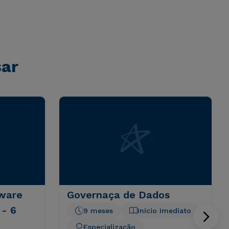
sar
tware
Governaça de Dados
- 6
9 meses
Início Imediato
Especialização