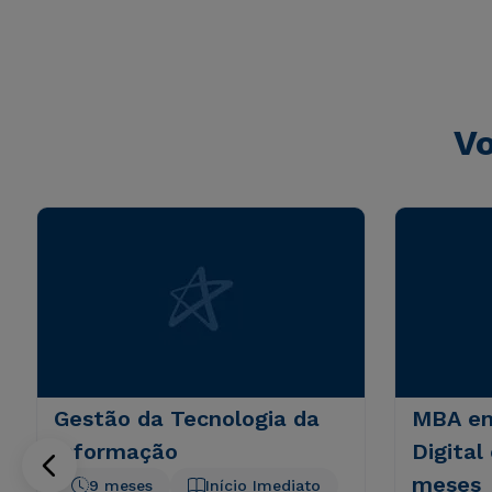
sunt explicabo. Nemo enim ipsam voluptatem quia volupta
consequuntur magni dolores eos qui ratione voluptatem 
Vo
Gestão da Tecnologia da
MBA em
Informação
Digital
meses
9 meses
Início Imediato