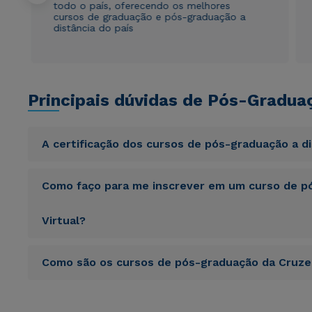
todo o país, oferecendo os melhores
cursos de graduação e pós-graduação a
distância do país
Principais dúvidas de Pós-Gradua
A certificação dos cursos de pós-graduação a d
Sed ut perspiciatis unde omnis iste natus error sit vol
Como faço para me inscrever em um curso de pó
totam rem aperiam, eaque ipsa quae ab illo inventore veri
sunt explicabo. Nemo enim ipsam voluptatem quia volupta
consequuntur magni dolores eos qui ratione voluptatem 
Virtual?
Sed ut perspiciatis unde omnis iste natus error sit vol
Como são os cursos de pós-graduação da Cruzei
totam rem aperiam, eaque ipsa quae ab illo inventore veri
sunt explicabo. Nemo enim ipsam voluptatem quia volupta
consequuntur magni dolores eos qui ratione voluptatem 
Sed ut perspiciatis unde omnis iste natus error sit vol
totam rem aperiam, eaque ipsa quae ab illo inventore veri