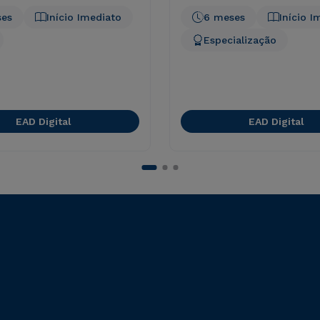
ses
Início Imediato
6 meses
Início I
Especialização
EAD Digital
EAD Digital