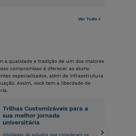
Ver Tudo +
om a qualidade e tradição de um dos maiores
Nosso compromisso é oferecer ao aluno
tes especializados, além de infraestrutura
uação. Assim, você tem a liberdade de
Rápido e fácil
Rápido e fácil
ria.
WhatsApp
WhatsApp
ou
ou
Trilhas Customizáveis para a
sua melhor jornada
universitária
Atividades de estudos que consideram os