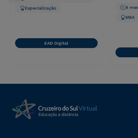
9 me
Especialização
MBA
EAD Digital