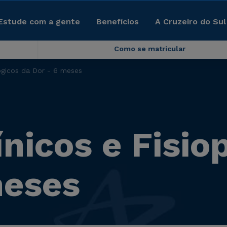
Estude com a gente
Benefícios
A Cruzeiro do Sul
Como se matricular
lógicos da Dor - 6 meses
nicos e Fisio
meses