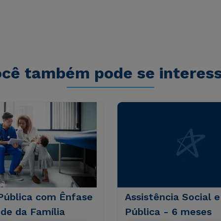
tatis et quasi architecto beatae vitae dicta
s sit aspernatur aut odit aut fugit, sed quia
sequi nesciunt.
cê também pode se interes
Pública com Ênfase
Assistência Social 
de da Família
Pública - 6 meses