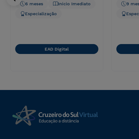
6 meses
Início Imediato
9 me
Especialização
Espec
EAD Digital