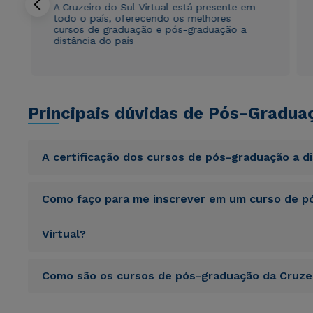
A Cruzeiro do Sul Virtual está presente em
todo o país, oferecendo os melhores
cursos de graduação e pós-graduação a
distância do país
Principais dúvidas de Pós-Gradua
A certificação dos cursos de pós-graduação a d
Sed ut perspiciatis unde omnis iste natus error sit vol
Como faço para me inscrever em um curso de pó
totam rem aperiam, eaque ipsa quae ab illo inventore veri
sunt explicabo. Nemo enim ipsam voluptatem quia volupta
consequuntur magni dolores eos qui ratione voluptatem 
Virtual?
Sed ut perspiciatis unde omnis iste natus error sit vol
Como são os cursos de pós-graduação da Cruzei
totam rem aperiam, eaque ipsa quae ab illo inventore veri
sunt explicabo. Nemo enim ipsam voluptatem quia volupta
consequuntur magni dolores eos qui ratione voluptatem 
Sed ut perspiciatis unde omnis iste natus error sit vol