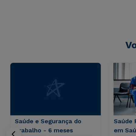
totam rem aperiam, eaque ipsa quae ab illo inventore veri
sunt explicabo. Nemo enim ipsam voluptatem quia volupta
consequuntur magni dolores eos qui ratione voluptatem 
Vo
Saúde e Segurança do
Saúde 
Trabalho - 6 meses
em Saú