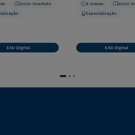
ses
Início Imediato
6 meses
Início I
ialização
Especialização
EAD Digital
EAD Digital