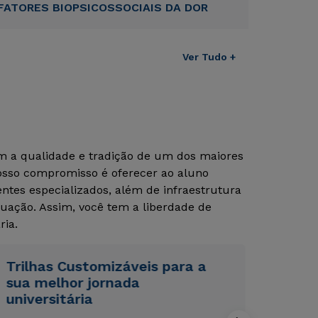
FATORES BIOPSICOSSOCIAIS DA DOR
Ver Tudo +
om a qualidade e tradição de um dos maiores
Nosso compromisso é oferecer ao aluno
tes especializados, além de infraestrutura
uação. Assim, você tem a liberdade de
Rápido e fácil
Rápido e fácil
WhatsApp
WhatsApp
ria.
ou
ou
Trilhas Customizáveis para a
sua melhor jornada
universitária