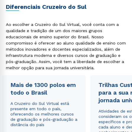
Diferenciais Cruzeiro do Sul
Ao escolher a Cruzeiro do Sul Virtual, você conta com a
qualidade e tradição de um dos maiores grupos
Estou de acordo com a
Política de Privacidade.
e
educacionais de ensino superior do Brasil. Nosso
autorizo que meus dados sejam utilizados para o
compromisso é oferecer ao aluno qualidade de ensino com
envio de conteúdos da Cruzeiro do Sul.
métodos inovadores e docentes especializados, além de
infraestrutura moderna e diversos cursos de graduação e
pós-graduação. Assim, você tem a liberdade de escolher a
melhor opção para sua jornada universitária.
Mais de 1300 polos em
Trilhas Cus
todo o Brasil
para a sua
jornada uni
A Cruzeiro do Sul Virtual está
presente em todo o país,
Atividades de e
oferecendo os melhores cursos
consideram os o
de graduação e pós-graduação a
específicos e pro
distância do país
cada aluno e de