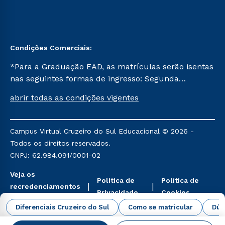
Condições Comerciais:
*Para a Graduação EAD, as matrículas serão isentas
nas seguintes formas de ingresso: Segunda
Graduação, Segunda Graduação 2.0 e Transferência.
abrir todas as condições vigentes
Já para as demais, a taxa de matrícula será de R$
49. *Para a Pós-graduação EAD, as ofertas
mencionadas são referentes aos cursos: Ensino
Campus Virtual Cruzeiro do Sul Educacional © 2026 -
Religioso, Geografia para a Docência e Metodologia
Todos os direitos reservados.
do Ensino de História: Questões Atuais.
CNPJ: 62.984.091/0001-02
Veja os
Política de
Política de
recredenciamentos
Privacidade
Cookies
aqui
Diferenciais Cruzeiro do Sul
Como se matricular
Dúv