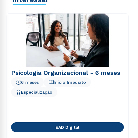
explicabo. Nemo enim ipsam voluptatem quia
voluptas sit aspernatur aut odit aut fugit, sed quia
consequuntur magni dolores eos qui ratione
voluptatem sequi nesciunt.
Psicologia Organizacional - 6 meses
6 meses
Início Imediato
Especialização
EAD Digital