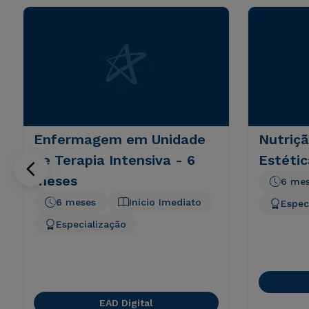
Enfermagem em Unidade
Nutriçã
de Terapia Intensiva - 6
Estétic
meses
6 me
6 meses
Início Imediato
Espec
Especialização
EAD Digital