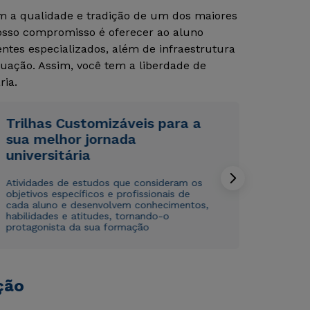
om a qualidade e tradição de um dos maiores
Nosso compromisso é oferecer ao aluno
tes especializados, além de infraestrutura
uação. Assim, você tem a liberdade de
ria.
Trilhas Customizáveis para a
sua melhor jornada
Rápido e fácil
Rápido e fácil
WhatsApp
WhatsApp
universitária
ou
ou
Atividades de estudos que consideram os
objetivos específicos e profissionais de
cada aluno e desenvolvem conhecimentos,
habilidades e atitudes, tornando-o
protagonista da sua formação
Estou de acordo com a
Estou de acordo com a
Política de Privacidade.
Política de Privacidade.
e
e
ção
autorizo que meus dados sejam utilizados para o
autorizo que meus dados sejam utilizados para o
envio de conteúdos da Cruzeiro do Sul.
envio de conteúdos da Cruzeiro do Sul.