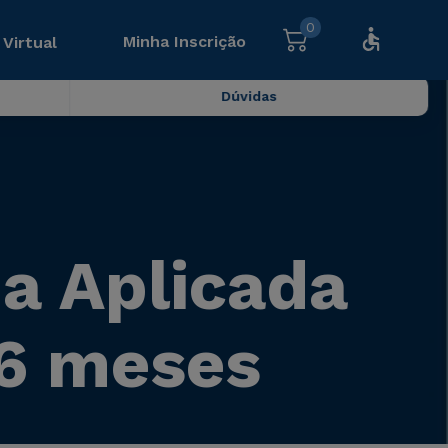
0
Minha Inscrição
 Virtual
Dúvidas
ia Aplicada
6 meses