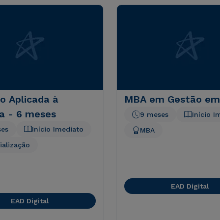
o Aplicada à
MBA em Gestão em
a - 6 meses
9 meses
Início I
ses
Início Imediato
MBA
ialização
EAD Digital
EAD Digital