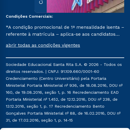
Condições Comerciais:
*A condição promocional de 1ª mensalidade isenta –
referente à matrícula – aplica-se aos candidatos
aprovados em todas as formas de ingresso, exceto
abrir todas as condições vigentes
na prova on-line ou agendada, que ofertam bolsas
de até 50% de desconto, ambos ingressantes no 1º
semestre de 2023, que ainda não tenham efetivado
Sociedade Educacional Santa Rita S.A. © 2026 - Todos os
e/ou não tenham cancelado ou trancado sua
direitos reservados. | CNPJ: 91.109.660/0001-60
matrícula em uma das Instituições da Cruzeiro do
Credenciamento (Centro Universitário) pela Portaria
Sul Educacional, no período de 1 ano. Tais condições
Ministerial Portaria Ministerial nº 936, de 18.08.2016, DOU nº
não se aplicam aos cursos de Medicina, e também
160, de 19.08.2016, seção 1, p. 16 Recredenciamento EAD
para matriculados via FIES, Prouni e outros
Portaria Ministerial nº 1.452, de 12.12.2016, DOU nº 238, de
programas governamentais, e não se acumula com
13.12.2016, seção 1, p. 17 Recredenciamento Bento
nenhuma outra campanha ofertada pela Instituição.
Gonçalves Portaria Ministerial nº 88, de 16.02.2016, DOU nº
31, de 17.02.2016, seção 1, p. 14-15