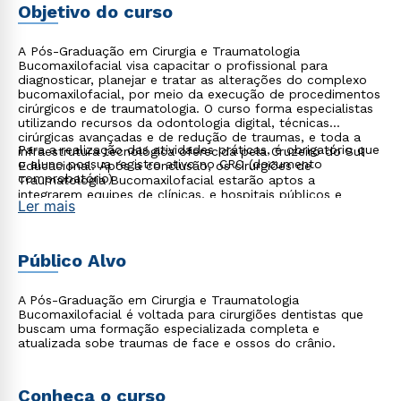
Objetivo do curso
A Pós-Graduação em Cirurgia e Traumatologia
Bucomaxilofacial visa capacitar o profissional para
diagnosticar, planejar e tratar as alterações do complexo
bucomaxilofacial, por meio da execução de procedimentos
cirúrgicos e de traumatologia. O curso forma especialistas
utilizando recursos da odontologia digital, técnicas
cirúrgicas avançadas e de redução de traumas, e toda a
Para a realização das atividades práticas, é obrigatório que
infraestrutura tecnológica oferecida pela Cruzeiro do Sul
o aluno possua registro ativo no CRO (documento
Educacional. Após a conclusão, os cirurgiões de
comprobatório)
Traumatologia Bucomaxilofacial estarão aptos a
integrarem equipes de clínicas, e hospitais públicos e
Ler mais
privados, tratando os pacientes com qualidade e
segurança.
Público Alvo
A Pós-Graduação em Cirurgia e Traumatologia
Bucomaxilofacial é voltada para cirurgiões dentistas que
buscam uma formação especializada completa e
atualizada sobe traumas de face e ossos do crânio.
Conheça o curso