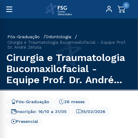
0
Pós-Graduação
Odontologia
Cirurgia e Traumatologia Bucomaxilofacial - Equipe Prof.
Dr. André Zétola
Cirurgia e Traumatologia
Bucomaxilofacial -
Equipe Prof. Dr. André
Zétola
Pós-Graduação
36 meses
Inscrição:
16/10
a
31/05
15/03/2026
Presencial