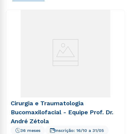
voluptas sit aspernatur aut odit aut fugit, sed quia
consequuntur magni dolores eos qui ratione
voluptatem sequi nesciunt.
Cirurgia e Traumatologia
Bucomaxilofacial - Equipe Prof. Dr.
André Zétola
36 meses
Inscrição:
16/10
a
31/05