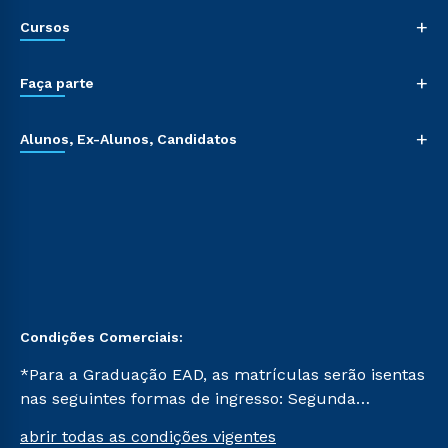
+
Cursos
+
Faça parte
+
Alunos, Ex-Alunos, Candidatos
Condições Comerciais:
*Para a Graduação EAD, as matrículas serão isentas
nas seguintes formas de ingresso: Segunda
Graduação, Segunda Graduação 2.0 e Transferência.
abrir todas as condições vigentes
Já para as demais, a taxa de matrícula será de R$