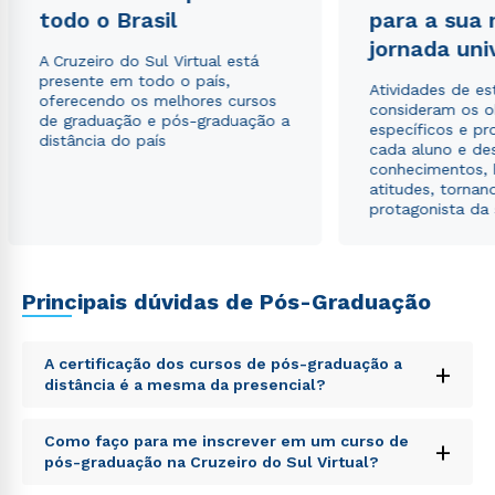
todo o Brasil
para a sua
Estou de acordo com a
Política de Privacidade.
e
autorizo que meus dados sejam utilizados para o
jornada uni
envio de conteúdos da Cruzeiro do Sul.
A Cruzeiro do Sul Virtual está
presente em todo o país,
Atividades de e
oferecendo os melhores cursos
consideram os o
de graduação e pós-graduação a
específicos e pro
distância do país
cada aluno e de
conhecimentos, 
atitudes, tornan
protagonista da
Principais dúvidas de Pós-Graduação
A certificação dos cursos de pós-graduação a
+
distância é a mesma da presencial?
Sed ut perspiciatis unde omnis iste natus error sit
Como faço para me inscrever em um curso de
+
voluptatem accusantium doloremque laudantium,
pós-graduação na Cruzeiro do Sul Virtual?
totam rem aperiam, eaque ipsa quae ab illo inventore