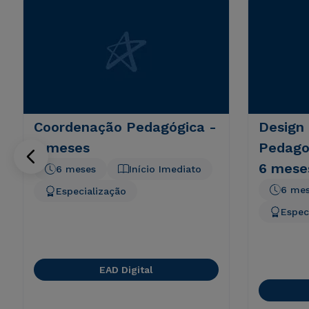
Coordenação Pedagógica -
Design 
6 meses
Pedagog
6 mese
6 meses
Início Imediato
6 me
Especialização
Espec
EAD Digital