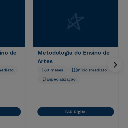
ino de
Metodologia do Ensino de
Artes
mediato
9 meses
Início Imediato
Especialização
EAD Digital