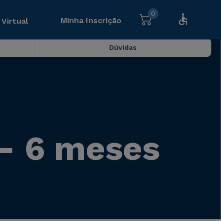
0
Minha Inscrição
 Virtual
Dúvidas
- 6 meses