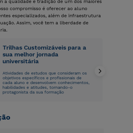
om a qualidade e tradição de um dos maiores
Nosso compromisso é oferecer ao aluno
tes especializados, além de infraestrutura
uação. Assim, você tem a liberdade de
ria.
Trilhas Customizáveis para a
sua melhor jornada
Rápido e fácil
Rápido e fácil
WhatsApp
WhatsApp
universitária
ou
ou
Atividades de estudos que consideram os
objetivos específicos e profissionais de
cada aluno e desenvolvem conhecimentos,
habilidades e atitudes, tornando-o
protagonista da sua formação
Estou de acordo com a
Estou de acordo com a
Política de Privacidade.
Política de Privacidade.
e
e
ção
autorizo que meus dados sejam utilizados para o
autorizo que meus dados sejam utilizados para o
envio de conteúdos da Cruzeiro do Sul.
envio de conteúdos da Cruzeiro do Sul.