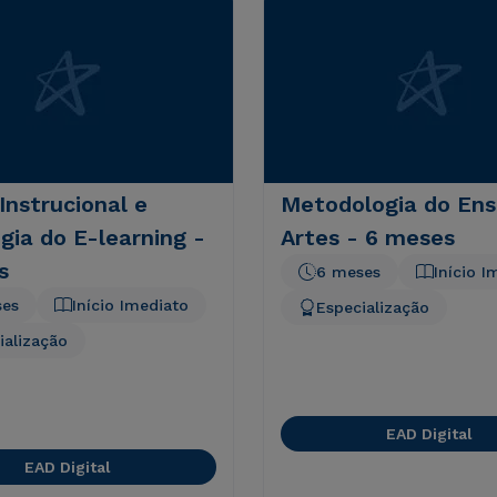
Instrucional e
Metodologia do Ens
ia do E-learning -
Artes - 6 meses
s
6 meses
Início I
ses
Início Imediato
Especialização
ialização
EAD Digital
EAD Digital