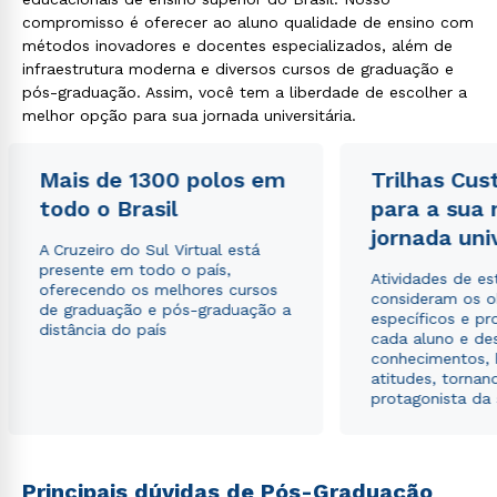
WhatsApp
compromisso é oferecer ao aluno qualidade de ensino com
métodos inovadores e docentes especializados, além de
ou
infraestrutura moderna e diversos cursos de graduação e
pós-graduação. Assim, você tem a liberdade de escolher a
melhor opção para sua jornada universitária.
Mais de 1300 polos em
Trilhas Cus
todo o Brasil
para a sua
Estou de acordo com a
Política de Privacidade.
e
jornada uni
autorizo que meus dados sejam utilizados para o
A Cruzeiro do Sul Virtual está
envio de conteúdos da Cruzeiro do Sul.
presente em todo o país,
Atividades de e
oferecendo os melhores cursos
consideram os o
de graduação e pós-graduação a
específicos e pro
distância do país
cada aluno e de
conhecimentos, 
atitudes, tornan
protagonista da
Principais dúvidas de Pós-Graduação