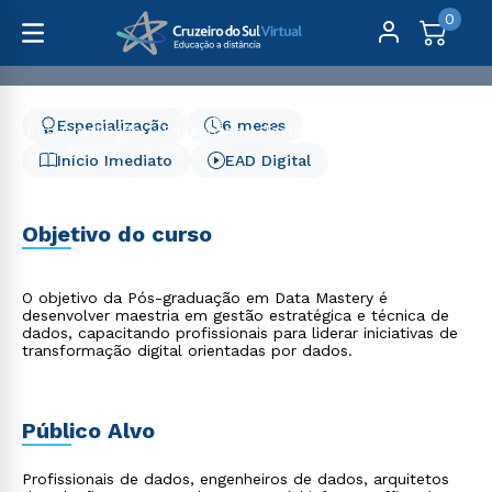
0
Especialização
6 meses
Pós-Graduação
Engenharia e Tecnologia
Data Mastery - 6 meses
Início Imediato
EAD Digital
Data Mastery - 6 meses
Objetivo do curso
O objetivo da Pós-graduação em Data Mastery é
desenvolver maestria em gestão estratégica e técnica de
dados, capacitando profissionais para liderar iniciativas de
transformação digital orientadas por dados.
Público Alvo
Profissionais de dados, engenheiros de dados, arquitetos