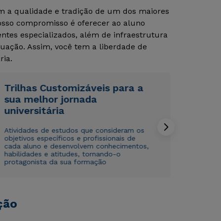
om a qualidade e tradição de um dos maiores
Nosso compromisso é oferecer ao aluno
Rápido e fácil
Rápido e fácil
tes especializados, além de infraestrutura
WhatsApp
WhatsApp
uação. Assim, você tem a liberdade de
ou
ou
ria.
Trilhas Customizáveis para a
sua melhor jornada
universitária
Atividades de estudos que consideram os
Estou de acordo com a
Estou de acordo com a
Política de Privacidade.
Política de Privacidade.
e
e
objetivos específicos e profissionais de
autorizo que meus dados sejam utilizados para o
autorizo que meus dados sejam utilizados para o
cada aluno e desenvolvem conhecimentos,
envio de conteúdos da Cruzeiro do Sul.
envio de conteúdos da Cruzeiro do Sul.
habilidades e atitudes, tornando-o
protagonista da sua formação
ção