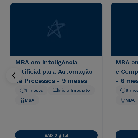
MBA em Inteligência
MBA em
Artificial para Automação
e Comp
de Processos - 9 meses
- 6 me
9 meses
Início Imediato
6 me
MBA
MBA
EAD Digital