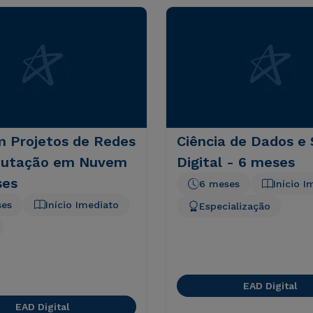
 Projetos de Redes
Ciência de Dados e
utação em Nuvem
Digital - 6 meses
ses
6 meses
Início I
ses
Início Imediato
Especialização
EAD Digital
EAD Digital