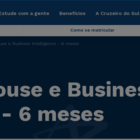
Estude com a gente
Benefícios
A Cruzeiro do Sul
Como se matricular
se e Business Intelligence - 6 meses
use e Busine
 - 6 meses