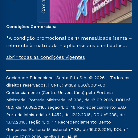
Condições Comerciais:
*A condição promocional de 1ª mensalidade isenta –
referente à matrícula – aplica-se aos candidatos
aprovados em todas as formas de ingresso, exceto
abrir todas as condições vigentes
na prova on-line ou agendada, que ofertam bolsas
de até 50% de desconto, ambos ingressantes no 1º
semestre de 2023, que ainda não tenham efetivado
Sociedade Educacional Santa Rita S.A. © 2026 - Todos os
e/ou não tenham cancelado ou trancado sua
direitos reservados. | CNPJ: 91.109.660/0001-60
matrícula em uma das Instituições da Cruzeiro do
Credenciamento (Centro Universitário) pela Portaria
Sul Educacional, no período de 1 ano. Tais condições
Ministerial Portaria Ministerial nº 936, de 18.08.2016, DOU nº
não se aplicam aos cursos de Medicina, e também
160, de 19.08.2016, seção 1, p. 16 Recredenciamento EAD
para matriculados via FIES, Prouni e outros
Portaria Ministerial nº 1.452, de 12.12.2016, DOU nº 238, de
programas governamentais, e não se acumula com
13.12.2016, seção 1, p. 17 Recredenciamento Bento
nenhuma outra campanha ofertada pela Instituição.
Gonçalves Portaria Ministerial nº 88, de 16.02.2016, DOU nº
31, de 17.02.2016, seção 1, p. 14-15