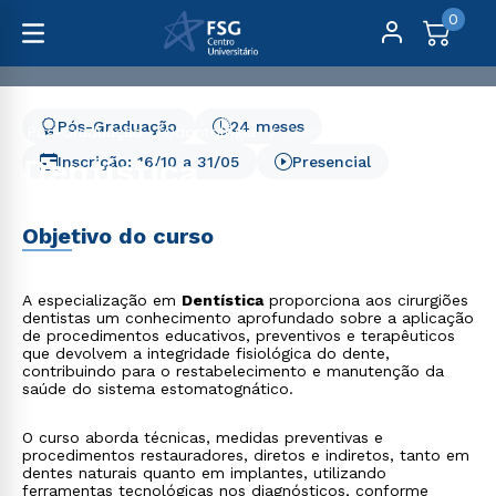
0
Pós-Graduação
24 meses
Pós-Graduação
Odontologia
Dentística
Dentística
Inscrição:
16/10
a
31/05
Presencial
Objetivo do curso
A especialização em
Dentística
proporciona aos cirurgiões
dentistas um conhecimento aprofundado sobre a aplicação
de procedimentos educativos, preventivos e terapêuticos
que devolvem a integridade fisiológica do dente,
contribuindo para o restabelecimento e manutenção da
saúde do sistema estomatognático.
O curso aborda técnicas, medidas preventivas e
procedimentos restauradores, diretos e indiretos, tanto em
dentes naturais quanto em implantes, utilizando
ferramentas tecnológicas nos diagnósticos, conforme