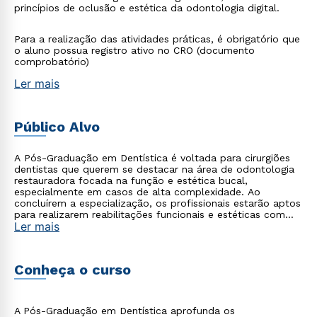
princípios de oclusão e estética da odontologia digital.
Para a realização das atividades práticas, é obrigatório que
o aluno possua registro ativo no CRO (documento
comprobatório)
Ler mais
Público Alvo
A Pós-Graduação em Dentística é voltada para cirurgiões
dentistas que querem se destacar na área de odontologia
restauradora focada na função e estética bucal,
especialmente em casos de alta complexidade. Ao
concluírem a especialização, os profissionais estarão aptos
para realizarem reabilitações funcionais e estéticas com
Ler mais
excelência, aplicando os conhecimentos adquiridos por
meio dos conteúdos teóricos aliados à atividade clínica
prática, que proporcionam uma experiência completa.
Conheça o curso
A Pós-Graduação em Dentística aprofunda os