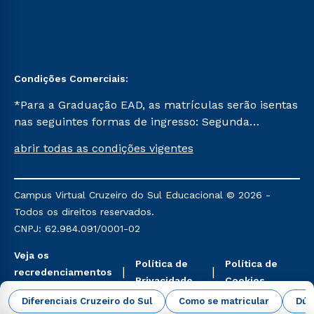
Condições Comerciais:
*Para a Graduação EAD, as matrículas serão isentas
nas seguintes formas de ingresso: Segunda
Graduação, Segunda Graduação 2.0 e Transferência.
abrir todas as condições vigentes
Já para as demais, a taxa de matrícula será de R$
49. *Para a Pós-graduação EAD, as ofertas
mencionadas são referentes aos cursos: Ensino
Campus Virtual Cruzeiro do Sul Educacional © 2026 -
Religioso, Geografia para a Docência e Metodologia
Todos os direitos reservados.
do Ensino de História: Questões Atuais.
CNPJ: 62.984.091/0001-02
Veja os
Política de
Política de
recredenciamentos
Privacidade
Cookies
aqui
Diferenciais Cruzeiro do Sul
Como se matricular
Dúv