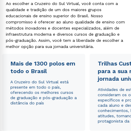
Ao escolher a Cruzeiro do Sul Virtual, você conta com a
qualidade e tradição de um dos maiores grupos
educacionais de ensino superior do Brasil. Nosso
compromisso é oferecer ao aluno qualidade de ensino com
métodos inovadores e docentes especializados, além de
infraestrutura moderna e diversos cursos de graduação e
pós-graduação. Assim, você tem a liberdade de escolher a
Rápido e fácil
melhor opção para sua jornada universitária.
WhatsApp
ou
Mais de 1300 polos em
Trilhas Cus
todo o Brasil
para a sua
jornada uni
A Cruzeiro do Sul Virtual está
presente em todo o país,
Atividades de e
oferecendo os melhores cursos
consideram os o
de graduação e pós-graduação a
específicos e pro
Estou de acordo com a
Política de Privacidade.
e
distância do país
cada aluno e de
autorizo que meus dados sejam utilizados para o
conhecimentos, 
envio de conteúdos da Cruzeiro do Sul.
atitudes, tornan
protagonista da