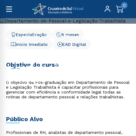
0
Especialização
6 meses
Pós-Graduação
Gestão e Negócios
Departamento de Pessoal e Legislação Trabalhista - 6
Início Imediato
EAD Digital
meses
Departamento de Pessoal
Objetivo do curso
e Legislação Trabalhista -
6 meses
O objetivo da Pós-graduação em Departamento de Pessoal
e Legislação Trabalhista é capacitar profissionais para
gerenciar com eficiência e conformidade legal todas as
rotinas de departamento pessoal e relações trabalhistas.
Público Alvo
Profissionais de RH, analistas de departamento pessoal,