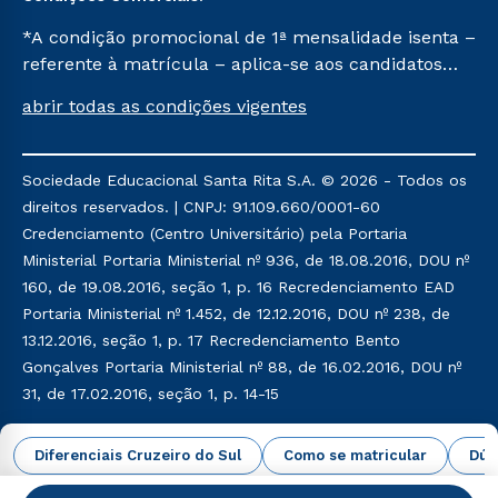
*A condição promocional de 1ª mensalidade isenta –
referente à matrícula – aplica-se aos candidatos
aprovados em todas as formas de ingresso, exceto
abrir todas as condições vigentes
na prova on-line ou agendada, que ofertam bolsas
de até 50% de desconto, ambos ingressantes no 1º
semestre de 2023, que ainda não tenham efetivado
Sociedade Educacional Santa Rita S.A. © 2026 - Todos os
e/ou não tenham cancelado ou trancado sua
direitos reservados. | CNPJ: 91.109.660/0001-60
matrícula em uma das Instituições da Cruzeiro do
Credenciamento (Centro Universitário) pela Portaria
Sul Educacional, no período de 1 ano. Tais condições
Ministerial Portaria Ministerial nº 936, de 18.08.2016, DOU nº
não se aplicam aos cursos de Medicina, e também
160, de 19.08.2016, seção 1, p. 16 Recredenciamento EAD
para matriculados via FIES, Prouni e outros
Portaria Ministerial nº 1.452, de 12.12.2016, DOU nº 238, de
programas governamentais, e não se acumula com
13.12.2016, seção 1, p. 17 Recredenciamento Bento
nenhuma outra campanha ofertada pela Instituição.
Gonçalves Portaria Ministerial nº 88, de 16.02.2016, DOU nº
31, de 17.02.2016, seção 1, p. 14-15
Política de Privacidade
Política de Cookies
Diferenciais Cruzeiro do Sul
Como se matricular
Dúv