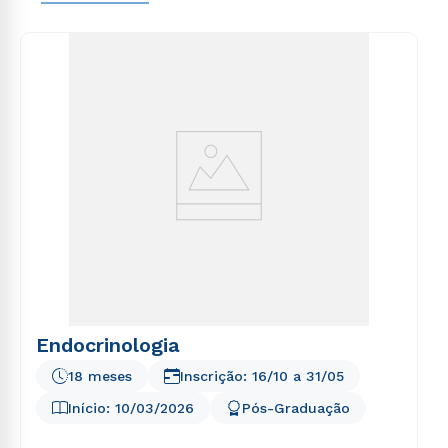
voluptas sit aspernatur aut odit aut fugit, sed quia
consequuntur magni dolores eos qui ratione
voluptatem sequi nesciunt.
Endocrinologia
18 meses
Inscrição:
16/10
a
31/05
Início:
10/03/2026
Pós-Graduação