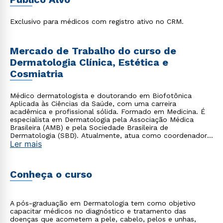
para médicos que desejam se destacar em uma das
especialidades médicas mais promissoras do mercado,
garantindo uma formação completa e diferenciada.
Exclusivo para médicos com registro ativo no CRM.
Mercado de Trabalho do curso de
Dermatologia Clínica, Estética e
Cosmiatria
Médico dermatologista e doutorando em Biofotônica
Aplicada às Ciências da Saúde, com uma carreira
acadêmica e profissional sólida. Formado em Medicina. É
especialista em Dermatologia pela Associação Médica
Brasileira (AMB) e pela Sociedade Brasileira de
Dermatologia (SBD). Atualmente, atua como coordenador
Ler mais
e professor em cursos de dermatologia na Cruzeiro do Sul
Educacional. Para mais detalhes sobre sua trajetória
acadêmica e profissional.
Conheça o curso
A pós-graduação em Dermatologia tem como objetivo
capacitar médicos no diagnóstico e tratamento das
doenças que acometem a pele, cabelo, pelos e unhas,