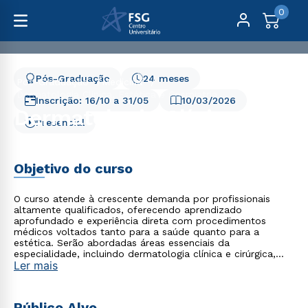
0
Pós-Graduação
24 meses
Pós-Graduação
Medicina
Dermatologia Clínica, Estética e Cosmiatria
Inscrição:
16/10
a
31/05
10/03/2026
Dermatologia Clínica,
Presencial
Estética e Cosmiatria
Objetivo do curso
O curso atende à crescente demanda por profissionais
altamente qualificados, oferecendo aprendizado
aprofundado e experiência direta com procedimentos
médicos voltados tanto para a saúde quanto para a
estética. Serão abordadas áreas essenciais da
especialidade, incluindo dermatologia clínica e cirúrgica,
Ler mais
oncologia dermatológica, alergia e imunologia
dermatológica, hansenologia, doenças tropicais e infecções
cutâneas, além da dermatologia estética, entre outros
temas relevantes. Nossa pós-graduação foi desenvolvida
Público Alvo