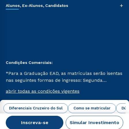
+
Alunos, Ex-Alunos, Candidatos
Condições Comerciais:
*Para a Graduação EAD, as matrículas serão isentas
nas seguintes formas de ingresso: Segunda
Graduação, Segunda Graduação 2.0 e Transferência.
abrir todas as condições vigentes
Já para as demais, a taxa de matrícula será de R$
49. *Para a Pós-graduação EAD, as ofertas
mencionadas são referentes aos cursos: Ensino
Diferenciais Cruzeiro do Sul
Como se matricular
Dúv
Campus Virtual Cruzeiro do Sul Educacional © 2026 -
Religioso, Geografia para a Docência e Metodologia
Todos os direitos reservados.
do Ensino de História: Questões Atuais.
Inscreva-se
Simular Investimento
CNPJ: 62.984.091/0001-02