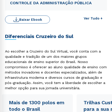
CONTROLE DA ADMINISTRAÇÃO PÚBLICA
Ver Tudo +
Baixar Ebook
Rápido e fácil
WhatsApp
Diferenciais Cruzeiro do Sul
ou
Ao escolher a Cruzeiro do Sul Virtual, você conta com a
qualidade e tradição de um dos maiores grupos
educacionais de ensino superior do Brasil. Nosso
compromisso é oferecer ao aluno qualidade de ensino com
métodos inovadores e docentes especializados, além de
infraestrutura moderna e diversos cursos de graduação e
Estou de acordo com a
Política de Privacidade.
e
pós-graduação. Assim, você tem a liberdade de escolher a
autorizo que meus dados sejam utilizados para o
melhor opção para sua jornada universitária.
envio de conteúdos da Cruzeiro do Sul.
Mais de 1300 polos em
Trilhas Cus
todo o Brasil
para a sua