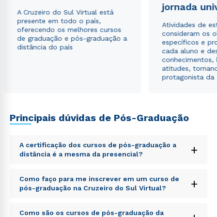
jornada uni
A Cruzeiro do Sul Virtual está
presente em todo o país,
Atividades de e
oferecendo os melhores cursos
consideram os o
de graduação e pós-graduação a
específicos e pro
distância do país
cada aluno e de
conhecimentos, 
atitudes, tornan
protagonista da
Principais dúvidas de Pós-Graduação
A certificação dos cursos de pós-graduação a
+
distância é a mesma da presencial?
Sed ut perspiciatis unde omnis iste natus error sit
Como faço para me inscrever em um curso de
+
voluptatem accusantium doloremque laudantium,
pós-graduação na Cruzeiro do Sul Virtual?
totam rem aperiam, eaque ipsa quae ab illo inventore
veritatis et quasi architecto beatae vitae dicta sunt
Sed ut perspiciatis unde omnis iste natus error sit
explicabo. Nemo enim ipsam voluptatem quia
Como são os cursos de pós-graduação da