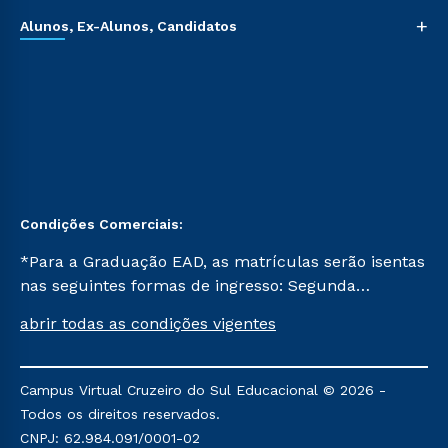
+
Alunos, Ex-Alunos, Candidatos
Condições Comerciais:
*Para a Graduação EAD, as matrículas serão isentas
nas seguintes formas de ingresso: Segunda
Graduação, Segunda Graduação 2.0 e Transferência.
abrir todas as condições vigentes
Já para as demais, a taxa de matrícula será de R$
49. *Para a Pós-graduação EAD, as ofertas
mencionadas são referentes aos cursos: Ensino
Campus Virtual Cruzeiro do Sul Educacional © 2026 -
Religioso, Geografia para a Docência e Metodologia
Todos os direitos reservados.
do Ensino de História: Questões Atuais.
CNPJ: 62.984.091/0001-02