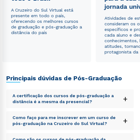
jornada uni
A Cruzeiro do Sul Virtual está
presente em todo o país,
Atividades de e
oferecendo os melhores cursos
consideram os o
de graduação e pós-graduação a
específicos e pro
distância do país
cada aluno e de
conhecimentos, 
atitudes, tornan
protagonista da
Principais dúvidas de Pós-Graduação
A certificação dos cursos de pós-graduação a
+
distância é a mesma da presencial?
Sed ut perspiciatis unde omnis iste natus error sit
Como faço para me inscrever em um curso de
+
voluptatem accusantium doloremque laudantium,
pós-graduação na Cruzeiro do Sul Virtual?
totam rem aperiam, eaque ipsa quae ab illo inventore
veritatis et quasi architecto beatae vitae dicta sunt
Sed ut perspiciatis unde omnis iste natus error sit
explicabo. Nemo enim ipsam voluptatem quia
Como são os cursos de pós-graduação da