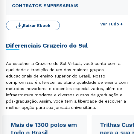
CONTRATOS EMPRESARIAIS
Ver Tudo +
Baixar Ebook
Diferenciais Cruzeiro do Sul
Rápido e fácil
Ao escolher a Cruzeiro do Sul Virtual, você conta com a
WhatsApp
qualidade e tradição de um dos maiores grupos
ou
educacionais de ensino superior do Brasil. Nosso
compromisso é oferecer ao aluno qualidade de ensino com
métodos inovadores e docentes especializados, além de
infraestrutura moderna e diversos cursos de graduação e
pós-graduação. Assim, você tem a liberdade de escolher a
melhor opção para sua jornada universitária.
Estou de acordo com a
Política de Privacidade.
e
Mais de 1300 polos em
Trilhas Cus
autorizo que meus dados sejam utilizados para o
todo o Brasil
para a sua
envio de conteúdos da Cruzeiro do Sul.