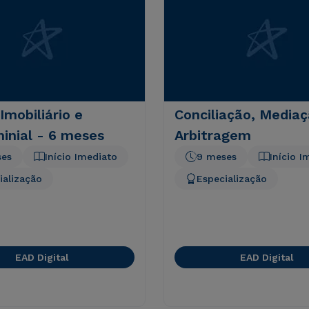
 Imobiliário e
Conciliação, Mediaç
inial - 6 meses
Arbitragem
ses
Início Imediato
9 meses
Início I
ialização
Especialização
EAD Digital
EAD Digital