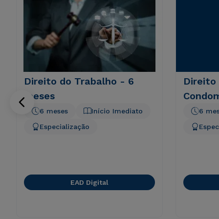
Direito do Trabalho - 6
Direito
meses
Condom
6 meses
Início Imediato
6 me
Especialização
Espec
EAD Digital