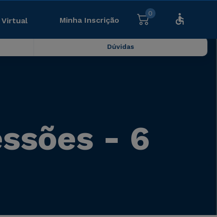
0
Minha Inscrição
 Virtual
Dúvidas
essões - 6