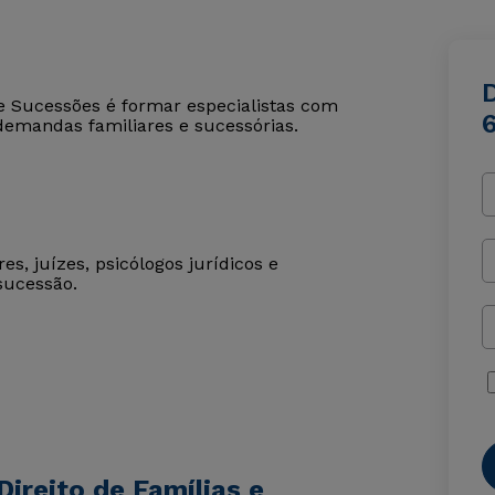
D
 e Sucessões é formar especialistas com
demandas familiares e sucessórias.
s, juízes, psicólogos jurídicos e
sucessão.
ireito de Famílias e