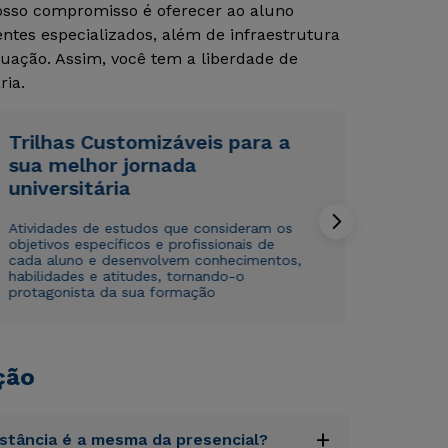
Nosso compromisso é oferecer ao aluno
tes especializados, além de infraestrutura
Rápido e fácil
Rápido e fácil
uação. Assim, você tem a liberdade de
WhatsApp
WhatsApp
ria.
ou
ou
Trilhas Customizáveis para a
sua melhor jornada
universitária
Atividades de estudos que consideram os
objetivos específicos e profissionais de
Estou de acordo com a
Estou de acordo com a
Política de Privacidade.
Política de Privacidade.
e
e
cada aluno e desenvolvem conhecimentos,
autorizo que meus dados sejam utilizados para o
autorizo que meus dados sejam utilizados para o
habilidades e atitudes, tornando-o
envio de conteúdos da Cruzeiro do Sul.
envio de conteúdos da Cruzeiro do Sul.
protagonista da sua formação
ção
+
istância é a mesma da presencial?