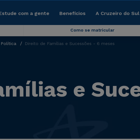
Estude com a gente
Benefícios
A Cruzeiro do Sul
Como se matricular
Política
Direito de Famílias e Sucessões - 6 meses
amílias e Suc