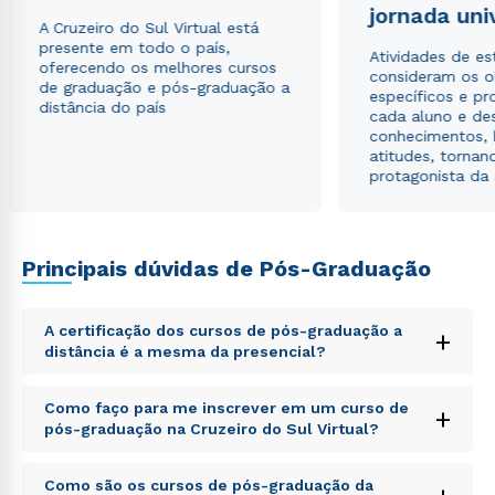
jornada uni
A Cruzeiro do Sul Virtual está
presente em todo o país,
Atividades de e
oferecendo os melhores cursos
consideram os o
de graduação e pós-graduação a
específicos e pro
distância do país
cada aluno e de
conhecimentos, 
atitudes, tornan
protagonista da
Principais dúvidas de Pós-Graduação
A certificação dos cursos de pós-graduação a
+
distância é a mesma da presencial?
Sed ut perspiciatis unde omnis iste natus error sit
Como faço para me inscrever em um curso de
+
voluptatem accusantium doloremque laudantium,
pós-graduação na Cruzeiro do Sul Virtual?
totam rem aperiam, eaque ipsa quae ab illo inventore
veritatis et quasi architecto beatae vitae dicta sunt
Sed ut perspiciatis unde omnis iste natus error sit
explicabo. Nemo enim ipsam voluptatem quia
Como são os cursos de pós-graduação da