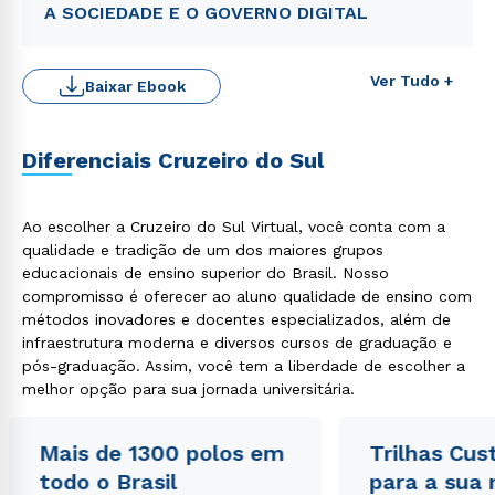
A SOCIEDADE E O GOVERNO DIGITAL
Ver Tudo +
Baixar Ebook
Diferenciais Cruzeiro do Sul
Rápido e fácil
Ao escolher a Cruzeiro do Sul Virtual, você conta com a
WhatsApp
qualidade e tradição de um dos maiores grupos
educacionais de ensino superior do Brasil. Nosso
ou
compromisso é oferecer ao aluno qualidade de ensino com
métodos inovadores e docentes especializados, além de
infraestrutura moderna e diversos cursos de graduação e
pós-graduação. Assim, você tem a liberdade de escolher a
melhor opção para sua jornada universitária.
Estou de acordo com a
Política de Privacidade.
e
Mais de 1300 polos em
Trilhas Cus
autorizo que meus dados sejam utilizados para o
todo o Brasil
para a sua
envio de conteúdos da Cruzeiro do Sul.