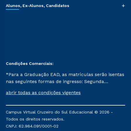
+
Alunos, Ex-Alunos, Candidatos
Condições Comerciais:
*Para a Graduação EAD, as matrículas serão isentas
nas seguintes formas de ingresso: Segunda
Graduação, Segunda Graduação 2.0 e Transferência.
abrir todas as condições vigentes
Já para as demais, a taxa de matrícula será de R$
49. *Para a Pós-graduação EAD, as ofertas
mencionadas são referentes aos cursos: Ensino
Campus Virtual Cruzeiro do Sul Educacional © 2026 -
Religioso, Geografia para a Docência e Metodologia
Todos os direitos reservados.
do Ensino de História: Questões Atuais.
CNPJ: 62.984.091/0001-02