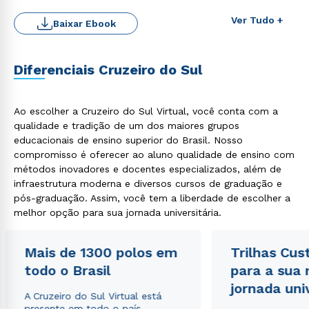
Ver Tudo +
Baixar Ebook
Diferenciais Cruzeiro do Sul
Ao escolher a Cruzeiro do Sul Virtual, você conta com a
Rápido e fácil
WhatsApp
qualidade e tradição de um dos maiores grupos
educacionais de ensino superior do Brasil. Nosso
ou
compromisso é oferecer ao aluno qualidade de ensino com
métodos inovadores e docentes especializados, além de
infraestrutura moderna e diversos cursos de graduação e
pós-graduação. Assim, você tem a liberdade de escolher a
melhor opção para sua jornada universitária.
Estou de acordo com a
Política de Privacidade.
e
Mais de 1300 polos em
Trilhas Cus
autorizo que meus dados sejam utilizados para o
todo o Brasil
para a sua
envio de conteúdos da Cruzeiro do Sul.
jornada uni
A Cruzeiro do Sul Virtual está
presente em todo o país,