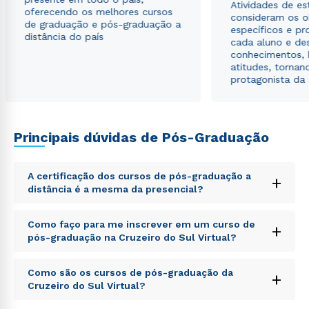
Atividades de e
oferecendo os melhores cursos
consideram os o
de graduação e pós-graduação a
específicos e pro
distância do país
cada aluno e de
conhecimentos, 
atitudes, tornan
protagonista da
Principais dúvidas de Pós-Graduação
A certificação dos cursos de pós-graduação a
+
distância é a mesma da presencial?
Sed ut perspiciatis unde omnis iste natus error sit
Como faço para me inscrever em um curso de
+
voluptatem accusantium doloremque laudantium,
pós-graduação na Cruzeiro do Sul Virtual?
totam rem aperiam, eaque ipsa quae ab illo inventore
veritatis et quasi architecto beatae vitae dicta sunt
Sed ut perspiciatis unde omnis iste natus error sit
explicabo. Nemo enim ipsam voluptatem quia
Como são os cursos de pós-graduação da
+
voluptatem accusantium doloremque laudantium,
voluptas sit aspernatur aut odit aut fugit, sed quia
Cruzeiro do Sul Virtual?
totam rem aperiam, eaque ipsa quae ab illo inventore
consequuntur magni dolores eos qui ratione
veritatis et quasi architecto beatae vitae dicta sunt