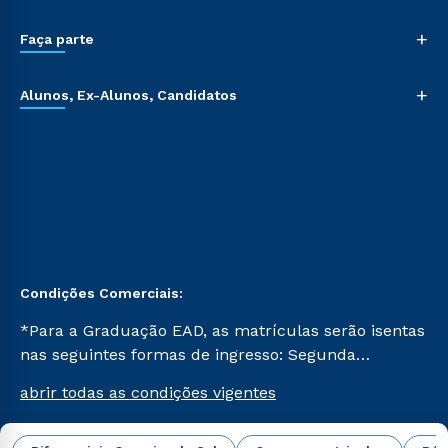
+
Faça parte
+
Alunos, Ex-Alunos, Candidatos
Condições Comerciais:
*Para a Graduação EAD, as matrículas serão isentas
nas seguintes formas de ingresso: Segunda
Graduação, Segunda Graduação 2.0 e Transferência.
abrir todas as condições vigentes
Já para as demais, a taxa de matrícula será de R$
49. *Para a Pós-graduação EAD, as ofertas