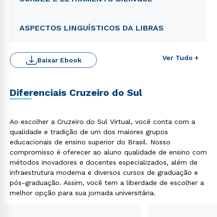
ASPECTOS LINGUÍSTICOS DA LIBRAS
Ver Tudo +
Baixar Ebook
Rápido e fácil
WhatsApp
Diferenciais Cruzeiro do Sul
ou
Ao escolher a Cruzeiro do Sul Virtual, você conta com a
qualidade e tradição de um dos maiores grupos
educacionais de ensino superior do Brasil. Nosso
compromisso é oferecer ao aluno qualidade de ensino com
métodos inovadores e docentes especializados, além de
Estou de acordo com a
Política de Privacidade.
e
infraestrutura moderna e diversos cursos de graduação e
autorizo que meus dados sejam utilizados para o
pós-graduação. Assim, você tem a liberdade de escolher a
envio de conteúdos da Cruzeiro do Sul.
melhor opção para sua jornada universitária.