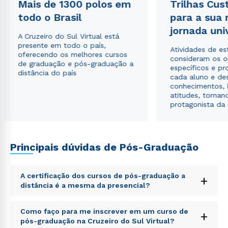
Mais de 1300 polos em
Trilhas Cus
todo o Brasil
para a sua
jornada uni
A Cruzeiro do Sul Virtual está
presente em todo o país,
Atividades de e
oferecendo os melhores cursos
consideram os o
de graduação e pós-graduação a
específicos e pro
distância do país
cada aluno e de
conhecimentos, 
atitudes, tornan
protagonista da
Principais dúvidas de Pós-Graduação
A certificação dos cursos de pós-graduação a
+
distância é a mesma da presencial?
Sed ut perspiciatis unde omnis iste natus error sit
Como faço para me inscrever em um curso de
+
voluptatem accusantium doloremque laudantium,
pós-graduação na Cruzeiro do Sul Virtual?
totam rem aperiam, eaque ipsa quae ab illo inventore