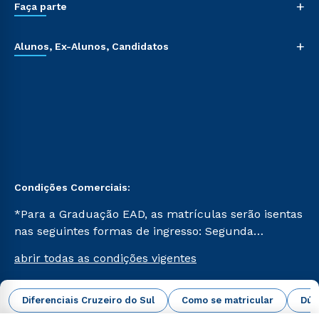
+
Faça parte
+
Alunos, Ex-Alunos, Candidatos
Condições Comerciais:
*Para a Graduação EAD, as matrículas serão isentas
nas seguintes formas de ingresso: Segunda
Graduação, Segunda Graduação 2.0 e Transferência.
abrir todas as condições vigentes
Já para as demais, a taxa de matrícula será de R$
49. *Para a Pós-graduação EAD, as ofertas
mencionadas são referentes aos cursos: Ensino
Diferenciais Cruzeiro do Sul
Como se matricular
Dúv
Campus Virtual Cruzeiro do Sul Educacional © 2026 -
Religioso, Geografia para a Docência e Metodologia