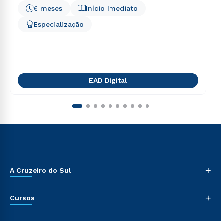
6 meses
Início Imediato
Especialização
EAD Digital
+
A Cruzeiro do Sul
+
Cursos