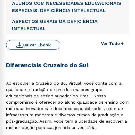
ALUNOS COM NECESSIDADES EDUCACIONAIS
ESPECIAIS: DEFICIÊNCIA INTELECTUAL
ASPECTOS GERAIS DA DEFICIÊNCIA
INTELECTUAL
Ver Tudo +
Baixar Ebook
Rápido e fácil
WhatsApp
ou
Diferenciais Cruzeiro do Sul
Ao escolher a Cruzeiro do Sul Virtual, você conta com a
qualidade e tradição de um dos maiores grupos
educacionais de ensino superior do Brasil. Nosso
compromisso é oferecer ao aluno qualidade de ensino com
Estou de acordo com a
Política de Privacidade.
e
métodos inovadores e docentes especializados, além de
autorizo que meus dados sejam utilizados para o
infraestrutura moderna e diversos cursos de graduação e
envio de conteúdos da Cruzeiro do Sul.
pós-graduação. Assim, você tem a liberdade de escolher a
melhor opção para sua jornada universitária.