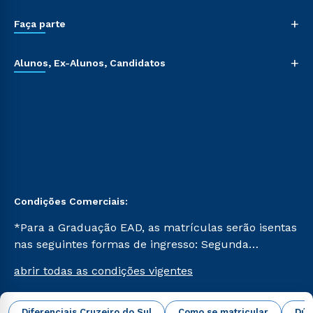
+
Faça parte
+
Alunos, Ex-Alunos, Candidatos
Condições Comerciais:
*Para a Graduação EAD, as matrículas serão isentas
nas seguintes formas de ingresso: Segunda
Graduação, Segunda Graduação 2.0 e Transferência.
abrir todas as condições vigentes
Já para as demais, a taxa de matrícula será de R$
49. *Para a Pós-graduação EAD, as ofertas
mencionadas são referentes aos cursos: Ensino
Diferenciais Cruzeiro do Sul
Como se matricular
Dúv