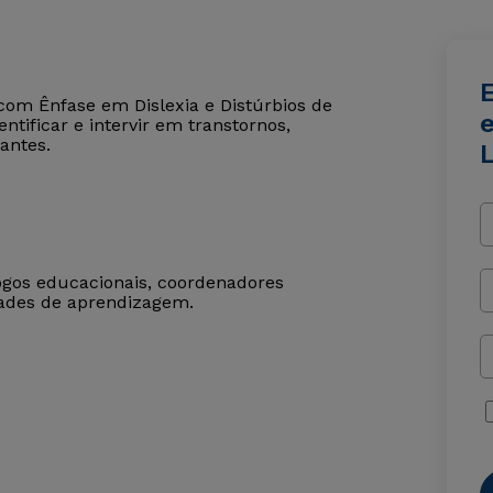
com Ênfase em Dislexia e Distúrbios de
e
ntificar e intervir em transtornos,
antes.
logos educacionais, coordenadores
dades de aprendizagem.