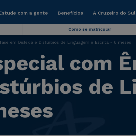
Estude com a gente
Benefícios
A Cruzeiro do Sul
Como se matricular
ase em Dislexia e Distúrbios de Linguagem e Escrita - 6 meses
pecial com Ê
istúrbios de 
 meses