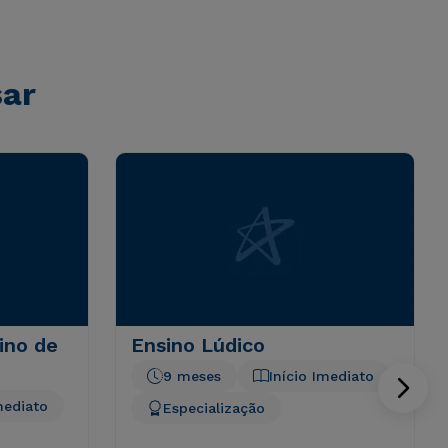
sar
ino de
Ensino Lúdico
9 meses
Início Imediato
mediato
Especialização