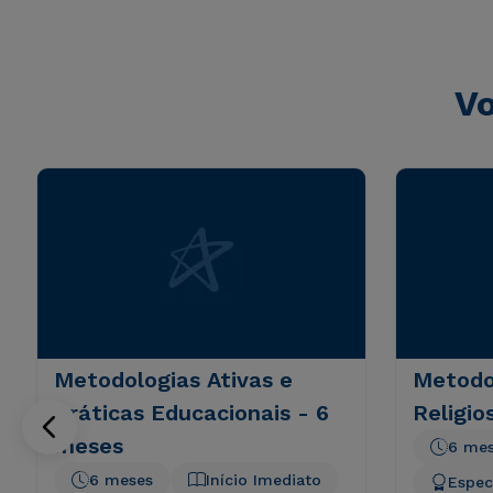
Vo
Metodologias Ativas e
Metodo
Práticas Educacionais - 6
Religio
meses
6 me
6 meses
Início Imediato
Espec