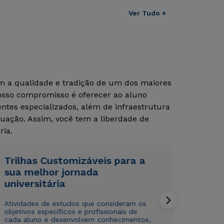
Ver Tudo +
om a qualidade e tradição de um dos maiores
Nosso compromisso é oferecer ao aluno
tes especializados, além de infraestrutura
uação. Assim, você tem a liberdade de
ria.
Rápido e fácil
Rápido e fácil
WhatsApp
WhatsApp
ou
ou
Trilhas Customizáveis para a
sua melhor jornada
universitária
Atividades de estudos que consideram os
objetivos específicos e profissionais de
cada aluno e desenvolvem conhecimentos,