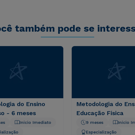
cê também pode se interes
logia do Ensino
Metodologia do Ens
so - 6 meses
Educação Física
ses
Início Imediato
9 meses
Início I
ialização
Especialização