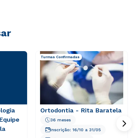
sar
Turmas Confirmadas
logia
Ortodontia - Rita Baratela
 Equipe
36 meses
la
Inscrição:
16/10
a
31/05