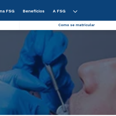
 na FSG
Benefícios
A FSG
Como se matricular