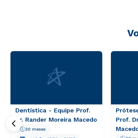
consequuntur magni dolores eos qui ratione voluptatem 
Vo
Dentística - Equipe Prof.
Prótese
Dr. Rander Moreira Macedo
Prof. D
Maced
30 meses