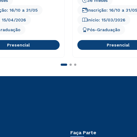
eses
36 meses
ição:
16/10
a
31/05
Inscrição:
16/10
a
31/0
:
15/04/2026
Início:
15/03/2026
Graduação
Pós-Graduação
Presencial
Presencial
Faça Parte