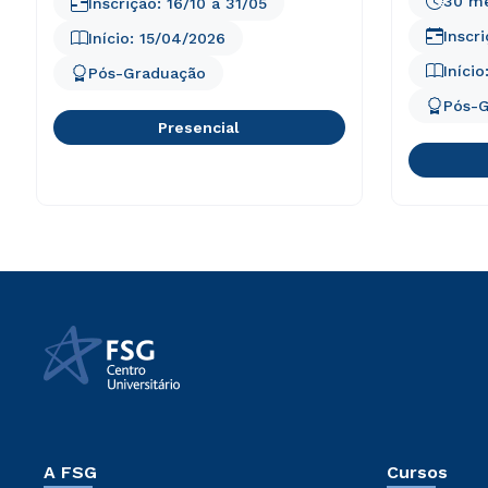
30 m
Inscrição:
16/10
a
31/05
Inscr
Início:
15/04/2026
Início
Pós-Graduação
Pós-
Presencial
A FSG
Cursos