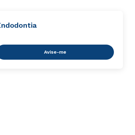
Endodontia
Avise-me