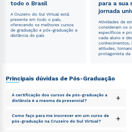
todo o Brasil
para a sua
Estou de acordo com a
Política de Privacidade.
e
autorizo que meus dados sejam utilizados para o
jornada uni
envio de conteúdos da Cruzeiro do Sul.
A Cruzeiro do Sul Virtual está
presente em todo o país,
Atividades de e
oferecendo os melhores cursos
consideram os o
de graduação e pós-graduação a
específicos e pro
distância do país
cada aluno e de
conhecimentos, 
atitudes, tornan
protagonista da
Principais dúvidas de Pós-Graduação
A certificação dos cursos de pós-graduação a
+
distância é a mesma da presencial?
Sed ut perspiciatis unde omnis iste natus error sit
Como faço para me inscrever em um curso de
+
voluptatem accusantium doloremque laudantium,
pós-graduação na Cruzeiro do Sul Virtual?
totam rem aperiam, eaque ipsa quae ab illo inventore
veritatis et quasi architecto beatae vitae dicta sunt