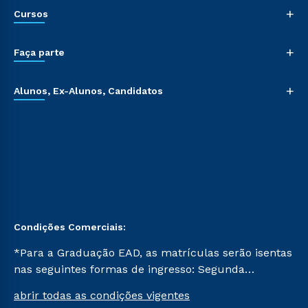
+
Cursos
+
Faça parte
+
Alunos, Ex-Alunos, Candidatos
Condições Comerciais:
*Para a Graduação EAD, as matrículas serão isentas
nas seguintes formas de ingresso: Segunda
Graduação, Segunda Graduação 2.0 e Transferência.
abrir todas as condições vigentes
Já para as demais, a taxa de matrícula será de R$