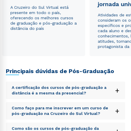
jornada uni
Estou de acordo com a
Política de Privacidade.
e
A Cruzeiro do Sul Virtual está
autorizo que meus dados sejam utilizados para o
presente em todo o país,
envio de conteúdos da Cruzeiro do Sul.
Atividades de e
oferecendo os melhores cursos
consideram os o
de graduação e pós-graduação a
específicos e pro
distância do país
cada aluno e de
conhecimentos, 
atitudes, tornan
protagonista da
Principais dúvidas de Pós-Graduação
A certificação dos cursos de pós-graduação a
+
distância é a mesma da presencial?
Sed ut perspiciatis unde omnis iste natus error sit
Como faço para me inscrever em um curso de
+
voluptatem accusantium doloremque laudantium,
pós-graduação na Cruzeiro do Sul Virtual?
totam rem aperiam, eaque ipsa quae ab illo inventore
veritatis et quasi architecto beatae vitae dicta sunt
Sed ut perspiciatis unde omnis iste natus error sit
explicabo. Nemo enim ipsam voluptatem quia
Como são os cursos de pós-graduação da