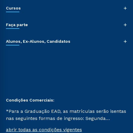
+
Cursos
+
Faça parte
+
Alunos, Ex-Alunos, Candidatos
Condições Comerciais:
*Para a Graduação EAD, as matrículas serão isentas
nas seguintes formas de ingresso: Segunda
Graduação, Segunda Graduação 2.0 e Transferência.
abrir todas as condições vigentes
Já para as demais, a taxa de matrícula será de R$