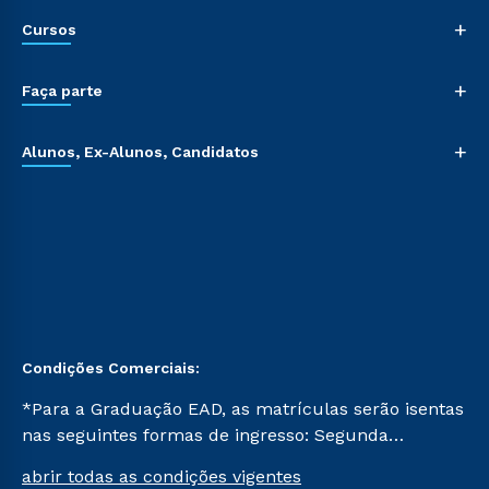
+
Cursos
+
Faça parte
+
Alunos, Ex-Alunos, Candidatos
Condições Comerciais:
*Para a Graduação EAD, as matrículas serão isentas
nas seguintes formas de ingresso: Segunda
Graduação, Segunda Graduação 2.0 e Transferência.
abrir todas as condições vigentes
Já para as demais, a taxa de matrícula será de R$