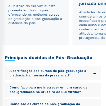
jornada uni
Estou de acordo com a
Política de Privacidade.
e
A Cruzeiro do Sul Virtual está
autorizo que meus dados sejam utilizados para o
presente em todo o país,
envio de conteúdos da Cruzeiro do Sul.
Atividades de e
oferecendo os melhores cursos
consideram os o
de graduação e pós-graduação a
específicos e pro
distância do país
cada aluno e de
conhecimentos, 
atitudes, tornan
protagonista da
Principais dúvidas de Pós-Graduação
A certificação dos cursos de pós-graduação a
+
distância é a mesma da presencial?
Sed ut perspiciatis unde omnis iste natus error sit
Como faço para me inscrever em um curso de
+
voluptatem accusantium doloremque laudantium,
pós-graduação na Cruzeiro do Sul Virtual?
totam rem aperiam, eaque ipsa quae ab illo inventore
veritatis et quasi architecto beatae vitae dicta sunt
Sed ut perspiciatis unde omnis iste natus error sit
explicabo. Nemo enim ipsam voluptatem quia
Como são os cursos de pós-graduação da