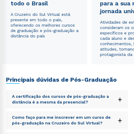
todo o Brasil
para a sua
Estou de acordo com a
Política de Privacidade.
e
jornada uni
autorizo que meus dados sejam utilizados para o
A Cruzeiro do Sul Virtual está
envio de conteúdos da Cruzeiro do Sul.
presente em todo o país,
Atividades de e
oferecendo os melhores cursos
consideram os o
de graduação e pós-graduação a
específicos e pro
distância do país
cada aluno e de
conhecimentos, 
atitudes, tornan
protagonista da
Principais dúvidas de Pós-Graduação
A certificação dos cursos de pós-graduação a
+
distância é a mesma da presencial?
Sed ut perspiciatis unde omnis iste natus error sit
Como faço para me inscrever em um curso de
+
voluptatem accusantium doloremque laudantium,
pós-graduação na Cruzeiro do Sul Virtual?
totam rem aperiam, eaque ipsa quae ab illo inventore
veritatis et quasi architecto beatae vitae dicta sunt