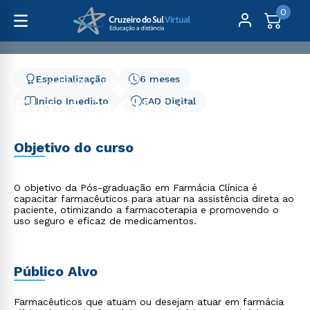
0
Especialização
6 meses
Pós-Graduação
Saúde
Farmácia Clínica - 6 meses
Farmácia Clínica - 6
Início Imediato
EAD Digital
meses
Objetivo do curso
O objetivo da Pós-graduação em Farmácia Clínica é
capacitar farmacêuticos para atuar na assistência direta ao
paciente, otimizando a farmacoterapia e promovendo o
uso seguro e eficaz de medicamentos.
Público Alvo
Farmacêuticos que atuam ou desejam atuar em farmácia