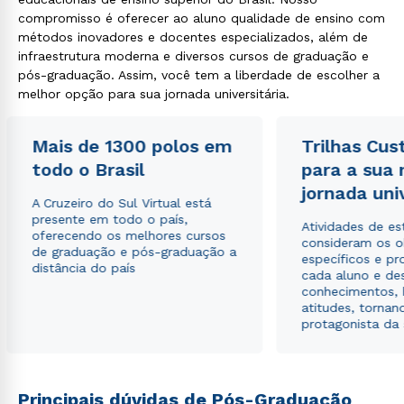
WhatsApp
compromisso é oferecer ao aluno qualidade de ensino com
métodos inovadores e docentes especializados, além de
ou
infraestrutura moderna e diversos cursos de graduação e
pós-graduação. Assim, você tem a liberdade de escolher a
melhor opção para sua jornada universitária.
Mais de 1300 polos em
Trilhas Cus
todo o Brasil
para a sua
Estou de acordo com a
Política de Privacidade.
e
jornada uni
autorizo que meus dados sejam utilizados para o
A Cruzeiro do Sul Virtual está
envio de conteúdos da Cruzeiro do Sul.
presente em todo o país,
Atividades de e
oferecendo os melhores cursos
consideram os o
de graduação e pós-graduação a
específicos e pro
distância do país
cada aluno e de
conhecimentos, 
atitudes, tornan
protagonista da
Principais dúvidas de Pós-Graduação