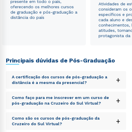
presente em todo o país,
Atividades de e
autorizo que meus dados sejam utilizados para o
oferecendo os melhores cursos
consideram os o
envio de conteúdos da Cruzeiro do Sul.
de graduação e pós-graduação a
específicos e pro
distância do país
cada aluno e de
conhecimentos, 
atitudes, tornan
protagonista da
Principais dúvidas de Pós-Graduação
A certificação dos cursos de pós-graduação a
+
distância é a mesma da presencial?
Sed ut perspiciatis unde omnis iste natus error sit
Como faço para me inscrever em um curso de
+
voluptatem accusantium doloremque laudantium,
pós-graduação na Cruzeiro do Sul Virtual?
totam rem aperiam, eaque ipsa quae ab illo inventore
veritatis et quasi architecto beatae vitae dicta sunt
Sed ut perspiciatis unde omnis iste natus error sit
explicabo. Nemo enim ipsam voluptatem quia
Como são os cursos de pós-graduação da
+
voluptatem accusantium doloremque laudantium,
voluptas sit aspernatur aut odit aut fugit, sed quia
Cruzeiro do Sul Virtual?
totam rem aperiam, eaque ipsa quae ab illo inventore
consequuntur magni dolores eos qui ratione