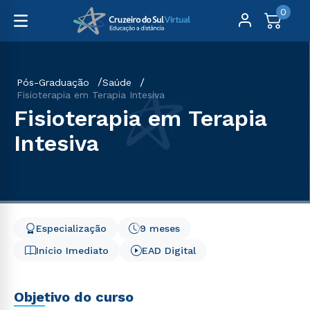
0
Pós-Graduação
Saúde
Fisioterapia em Terapia Intesiva
Fisioterapia em Terapia
Intesiva
Especialização
9 meses
Início Imediato
EAD Digital
Objetivo do curso