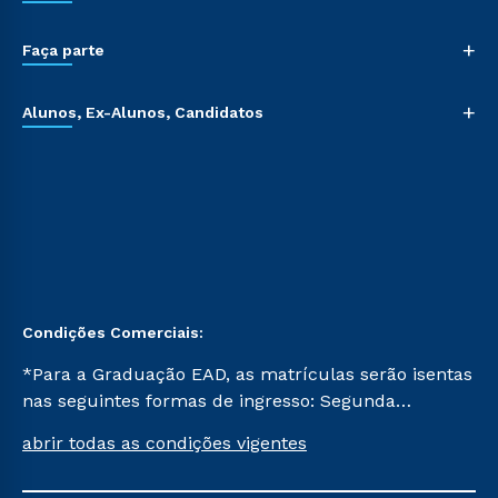
+
Faça parte
+
Alunos, Ex-Alunos, Candidatos
Condições Comerciais:
*Para a Graduação EAD, as matrículas serão isentas
nas seguintes formas de ingresso: Segunda
Graduação, Segunda Graduação 2.0 e Transferência.
abrir todas as condições vigentes
Já para as demais, a taxa de matrícula será de R$
49. *Para a Pós-graduação EAD, as ofertas