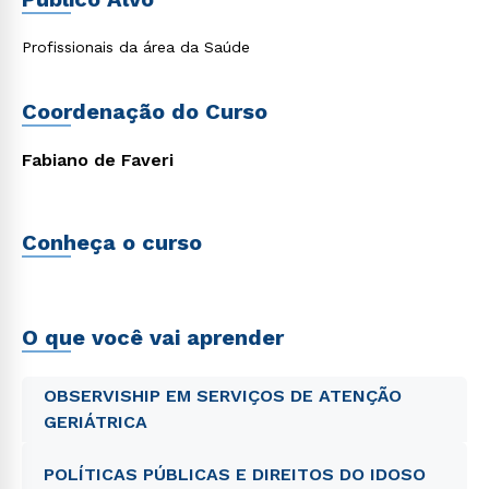
projetos e empreendimentos inovadores na área da
gerontologia. Integrar conhecimentos interdisciplinares para
uma atuação humanizada e centrada na pessoa idosa.
Profissionais da área da Saúde
Coordenação do Curso
Fabiano de Faveri
Conheça o curso
O que você vai aprender
OBSERVISHIP EM SERVIÇOS DE ATENÇÃO
GERIÁTRICA
POLÍTICAS PÚBLICAS E DIREITOS DO IDOSO