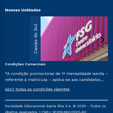
Biblioteca
Segunda Graduação
Nossas Unidades
Caxias do Sul
Condições Comerciais:
*A condição promocional de 1ª mensalidade isenta –
referente à matrícula – aplica-se aos candidatos
aprovados em todas as formas de ingresso, exceto
abrir todas as condições vigentes
na prova on-line ou agendada, que ofertam bolsas
de até 50% de desconto, ambos ingressantes no 1º
semestre de 2023, que ainda não tenham efetivado
Sociedade Educacional Santa Rita S.A. © 2026 - Todos os
e/ou não tenham cancelado ou trancado sua
direitos reservados. | CNPJ: 91.109.660/0001-60