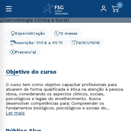
0
Especialização
12 meses
Pós-Graduação
Saúde
Gerontologia Clínica e Social
Gerontologia Clínica e
Inscrição:
11/06
a
30/11
18/09/2026
Presencial
Social
Objetivo do curso
O curso tem como objetivo capacitar profissionais para
atuarem de forma qualificada e ética na atenção à pessoa
idosa, considerando os aspectos clínicos, sociais,
psicológicos e legais do envelhecimento. Busca
desenvolver competências para: Compreender os
fundamentos biológicos, psicológicos e sociais do
Ler mais
envelhecimento humano. Avaliar e intervir nas principais
síndromes geriátricas. Promover o envelhecimento ativo e
saudável. Atuar na formulação, gestão e implementação de
políticas públicas voltadas à população idosa. Desenvolver
Público Alvo