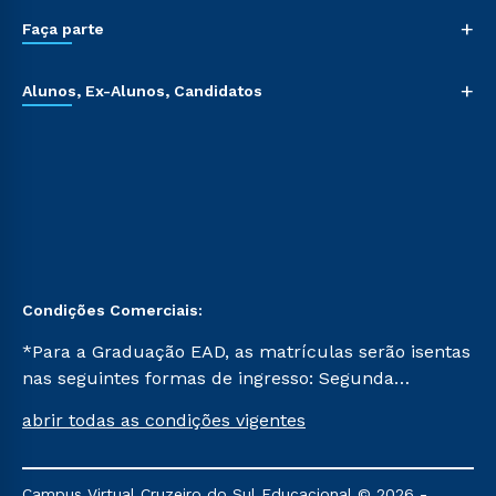
+
Faça parte
+
Alunos, Ex-Alunos, Candidatos
Condições Comerciais:
*Para a Graduação EAD, as matrículas serão isentas
nas seguintes formas de ingresso: Segunda
Graduação, Segunda Graduação 2.0 e Transferência.
abrir todas as condições vigentes
Já para as demais, a taxa de matrícula será de R$
49. *Para a Pós-graduação EAD, as ofertas
mencionadas são referentes aos cursos: Ensino
Campus Virtual Cruzeiro do Sul Educacional © 2026 -