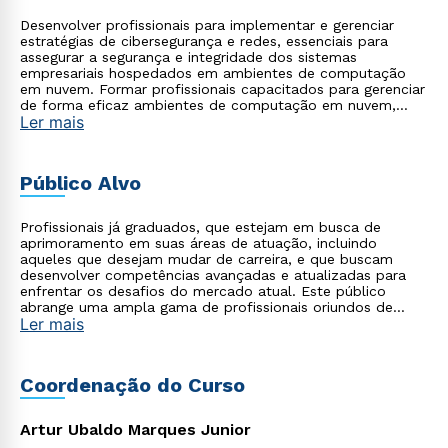
Desenvolver profissionais para implementar e gerenciar
estratégias de cibersegurança e redes, essenciais para
assegurar a segurança e integridade dos sistemas
empresariais hospedados em ambientes de computação
em nuvem. Formar profissionais capacitados para gerenciar
de forma eficaz ambientes de computação em nuvem,
Ler mais
garantindo a segurança da informação e o desempenho
das redes, integrando conhecimentos de gestão e
tecnologia.
Público Alvo
Profissionais já graduados, que estejam em busca de
aprimoramento em suas áreas de atuação, incluindo
aqueles que desejam mudar de carreira, e que buscam
desenvolver competências avançadas e atualizadas para
enfrentar os desafios do mercado atual. Este público
abrange uma ampla gama de profissionais oriundos de
Ler mais
diversas áreas, como tecnologia, saúde, empresarial,
startups, agronegócio, indústria, entre outros, que
reconhecem a importância de se apropriar do poder da
tecnologia moderna aliada à gestão para impulsionar suas
Coordenação do Curso
carreiras e alcançar o sucesso profissional.
Artur Ubaldo Marques Junior