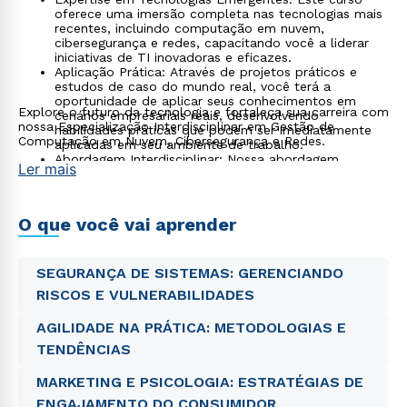
oferece uma imersão completa nas tecnologias mais
recentes, incluindo computação em nuvem,
cibersegurança e redes, capacitando você a liderar
iniciativas de TI inovadoras e eficazes.
Aplicação Prática: Através de projetos práticos e
estudos de caso do mundo real, você terá a
oportunidade de aplicar seus conhecimentos em
Explore o futuro da tecnologia e fortaleça sua carreira com
cenários empresariais reais, desenvolvendo
nossa Especialização Interdisciplinar em Gestão de
habilidades práticas que podem ser imediatamente
Computação em Nuvem, Cibersegurança e Redes.
aplicadas em seu ambiente de trabalho.
Abordagem Interdisciplinar: Nossa abordagem
Ler mais
combina conhecimentos de gestão e tecnologia para
fornecer uma compreensão abrangente das
implicações empresariais das tecnologias de nuvem,
cibersegurança e redes.
O que você vai aprender
Oportunidades de Carreira: Ao concluir este curso,
você estará preparado para uma variedade de papéis
em TI, incluindo arquiteto de soluções em nuvem,
SEGURANÇA DE SISTEMAS: GERENCIANDO
analista de segurança cibernética, engenheiro de
redes, entre outros.
RISCOS E VULNERABILIDADES
AGILIDADE NA PRÁTICA: METODOLOGIAS E
TENDÊNCIAS
MARKETING E PSICOLOGIA: ESTRATÉGIAS DE
ENGAJAMENTO DO CONSUMIDOR