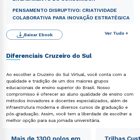
Rápido e fácil
WhatsApp
PENSAMENTO DISRUPTIVO: CRIATIVIDADE
ou
COLABORATIVA PARA INOVAÇÃO ESTRATÉGICA
Ver Tudo +
Baixar Ebook
Diferenciais Cruzeiro do Sul
Estou de acordo com a
Política de Privacidade.
e
autorizo que meus dados sejam utilizados para o
Ao escolher a Cruzeiro do Sul Virtual, você conta com a
envio de conteúdos da Cruzeiro do Sul.
qualidade e tradição de um dos maiores grupos
educacionais de ensino superior do Brasil. Nosso
compromisso é oferecer ao aluno qualidade de ensino com
métodos inovadores e docentes especializados, além de
infraestrutura moderna e diversos cursos de graduação e
pós-graduação. Assim, você tem a liberdade de escolher a
melhor opção para sua jornada universitária.
Mais de 1300 polos em
Trilhas Cus