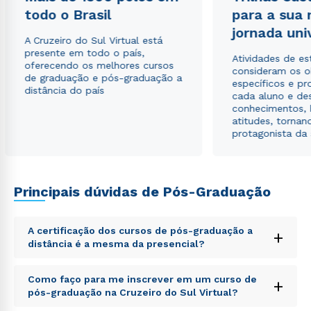
todo o Brasil
para a sua
jornada uni
A Cruzeiro do Sul Virtual está
presente em todo o país,
Atividades de e
oferecendo os melhores cursos
consideram os o
de graduação e pós-graduação a
específicos e pro
distância do país
cada aluno e de
conhecimentos, 
atitudes, tornan
protagonista da
Principais dúvidas de Pós-Graduação
A certificação dos cursos de pós-graduação a
+
distância é a mesma da presencial?
Sed ut perspiciatis unde omnis iste natus error sit
Como faço para me inscrever em um curso de
+
voluptatem accusantium doloremque laudantium,
pós-graduação na Cruzeiro do Sul Virtual?
totam rem aperiam, eaque ipsa quae ab illo inventore