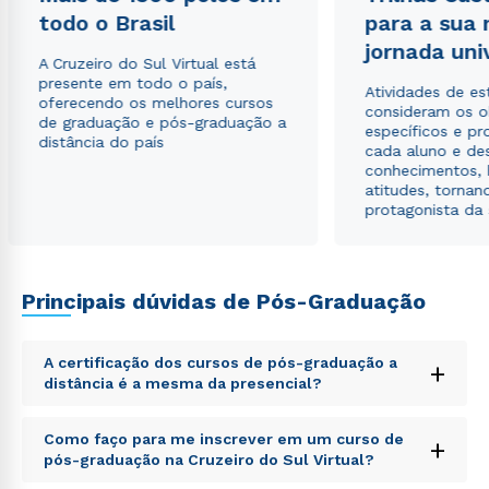
todo o Brasil
para a sua
jornada uni
A Cruzeiro do Sul Virtual está
presente em todo o país,
Atividades de e
oferecendo os melhores cursos
consideram os o
de graduação e pós-graduação a
específicos e pro
distância do país
cada aluno e de
conhecimentos, 
atitudes, tornan
protagonista da
Principais dúvidas de Pós-Graduação
A certificação dos cursos de pós-graduação a
+
distância é a mesma da presencial?
Sed ut perspiciatis unde omnis iste natus error sit
Como faço para me inscrever em um curso de
+
voluptatem accusantium doloremque laudantium,
pós-graduação na Cruzeiro do Sul Virtual?
totam rem aperiam, eaque ipsa quae ab illo inventore