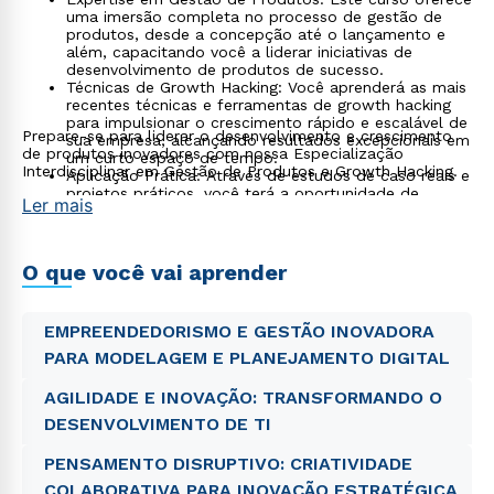
uma imersão completa no processo de gestão de
produtos, desde a concepção até o lançamento e
além, capacitando você a liderar iniciativas de
desenvolvimento de produtos de sucesso.
Técnicas de Growth Hacking: Você aprenderá as mais
recentes técnicas e ferramentas de growth hacking
para impulsionar o crescimento rápido e escalável de
Prepare-se para liderar o desenvolvimento e crescimento
sua empresa, alcançando resultados excepcionais em
de produtos inovadores com nossa Especialização
um curto espaço de tempo.
Interdisciplinar em Gestão de Produtos e Growth Hacking.
Aplicação Prática: Através de estudos de caso reais e
projetos práticos, você terá a oportunidade de
Ler mais
aplicar suas habilidades em situações do mundo real,
desenvolvendo uma compreensão prática das
estratégias de gestão de produtos e growth hacking.
Abordagem Interdisciplinar: Nossa abordagem
O que você vai aprender
combina conhecimentos de gestão e tecnologia para
fornecer uma compreensão abrangente das
implicações empresariais das estratégias de gestão
EMPREENDEDORISMO E GESTÃO INOVADORA
de produtos e growth hacking.
PARA MODELAGEM E PLANEJAMENTO DIGITAL
AGILIDADE E INOVAÇÃO: TRANSFORMANDO O
Rápido e fácil
WhatsApp
DESENVOLVIMENTO DE TI
ou
PENSAMENTO DISRUPTIVO: CRIATIVIDADE
COLABORATIVA PARA INOVAÇÃO ESTRATÉGICA