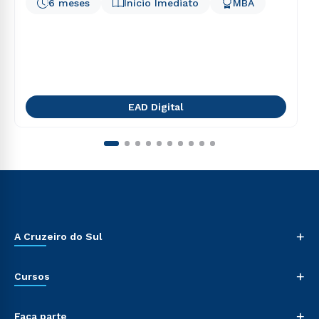
6 meses
Início Imediato
MBA
EAD Digital
+
A Cruzeiro do Sul
+
Cursos
+
Faça parte