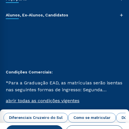
+
Alunos, Ex-Alunos, Candidatos
Condições Comerciais:
*Para a Graduação EAD, as matrículas serão isentas
nas seguintes formas de ingresso: Segunda
Graduação, Segunda Graduação 2.0 e Transferência.
abrir todas as condições vigentes
Já para as demais, a taxa de matrícula será de R$
49. *Para a Pós-graduação EAD, as ofertas
mencionadas são referentes aos cursos: Ensino
Diferenciais Cruzeiro do Sul
Como se matricular
Dúv
Campus Virtual Cruzeiro do Sul Educacional © 2026 -
Religioso, Geografia para a Docência e Metodologia
Todos os direitos reservados.