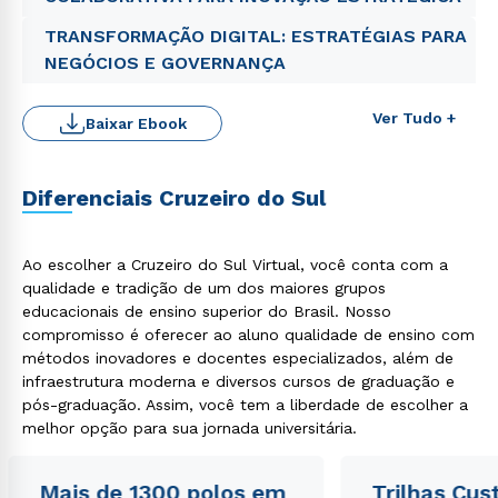
TRANSFORMAÇÃO DIGITAL: ESTRATÉGIAS PARA
NEGÓCIOS E GOVERNANÇA
Ver Tudo +
Baixar Ebook
Estou de acordo com a
Política de Privacidade.
e
autorizo que meus dados sejam utilizados para o
envio de conteúdos da Cruzeiro do Sul.
Diferenciais Cruzeiro do Sul
Ao escolher a Cruzeiro do Sul Virtual, você conta com a
qualidade e tradição de um dos maiores grupos
educacionais de ensino superior do Brasil. Nosso
compromisso é oferecer ao aluno qualidade de ensino com
métodos inovadores e docentes especializados, além de
infraestrutura moderna e diversos cursos de graduação e
pós-graduação. Assim, você tem a liberdade de escolher a
melhor opção para sua jornada universitária.
Mais de 1300 polos em
Trilhas Cus