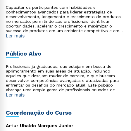
Capacitar os participantes com habilidades e
conhecimentos avançados para liderar estratégias de
desenvolvimento, lançamento e crescimento de produtos
no mercado. permitindo aos profissionais identificar
oportunidades, acelerar o crescimento e maximizar o
sucesso de produtos em um ambiente competitivo e em
Ler mais
constante evolução.
Público Alvo
Profissionais já graduados, que estejam em busca de
aprimoramento em suas áreas de atuação, incluindo
aqueles que desejam mudar de carreira, e que buscam
desenvolver competências avançadas e atualizadas para
enfrentar os desafios do mercado atual. Este público
abrange uma ampla gama de profissionais oriundos de
Ler mais
diversas áreas, como tecnologia, saúde, empresarial,
startups, agronegócio, indústria, entre outros, que
reconhecem a importância de se apropriar do poder da
tecnologia moderna aliada à gestão para impulsionar suas
Coordenação do Curso
carreiras e alcançar o sucesso profissional.
Artur Ubaldo Marques Junior