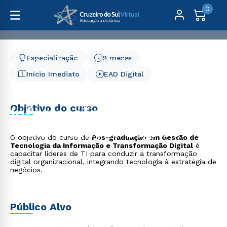
0
Especialização
9 meses
Pós-Graduação
Engenharia e Tecnologia
Gestão de Tecnologia da Informação e Tranformação
Início Imediato
EAD Digital
Digital
Gestão de Tecnologia da
Objetivo do curso
Informação e
Tranformação Digital
O objetivo do curso de
Pós-graduação em Gestão de
Tecnologia da Informação e Transformação Digital
é
capacitar líderes de TI para conduzir a transformação
digital organizacional, integrando tecnologia à estratégia de
negócios.
Público Alvo