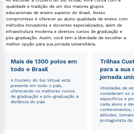
Ao escolher a Cruzeiro do Sul Virtual, você conta com a
qualidade e tradição de um dos maiores grupos
educacionais de ensino superior do Brasil. Nosso
compromisso é oferecer ao aluno qualidade de ensino com
métodos inovadores e docentes especializados, além de
infraestrutura moderna e diversos cursos de graduação e
Rápido e fácil
WhatsApp
pós-graduação. Assim, você tem a liberdade de escolher a
melhor opção para sua jornada universitária.
ou
Mais de 1300 polos em
Trilhas Cus
todo o Brasil
para a sua
jornada uni
A Cruzeiro do Sul Virtual está
presente em todo o país,
Atividades de e
oferecendo os melhores cursos
consideram os o
Estou de acordo com a
Política de Privacidade.
e
de graduação e pós-graduação a
específicos e pro
autorizo que meus dados sejam utilizados para o
distância do país
cada aluno e de
envio de conteúdos da Cruzeiro do Sul.
conhecimentos, 
atitudes, tornan
protagonista da