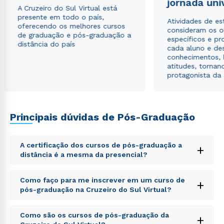
jornada uni
A Cruzeiro do Sul Virtual está
presente em todo o país,
Atividades de e
oferecendo os melhores cursos
consideram os o
de graduação e pós-graduação a
específicos e pro
distância do país
cada aluno e de
conhecimentos, 
atitudes, tornan
protagonista da
Principais dúvidas de Pós-Graduação
A certificação dos cursos de pós-graduação a
+
distância é a mesma da presencial?
Sed ut perspiciatis unde omnis iste natus error sit
Como faço para me inscrever em um curso de
+
voluptatem accusantium doloremque laudantium,
pós-graduação na Cruzeiro do Sul Virtual?
totam rem aperiam, eaque ipsa quae ab illo inventore
veritatis et quasi architecto beatae vitae dicta sunt
Sed ut perspiciatis unde omnis iste natus error sit
explicabo. Nemo enim ipsam voluptatem quia
Como são os cursos de pós-graduação da
+
voluptatem accusantium doloremque laudantium,