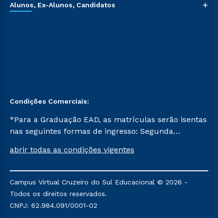
+
Alunos, Ex-Alunos, Candidatos
Condições Comerciais:
*Para a Graduação EAD, as matrículas serão isentas
nas seguintes formas de ingresso: Segunda
Graduação, Segunda Graduação 2.0 e Transferência.
abrir todas as condições vigentes
Já para as demais, a taxa de matrícula será de R$
49. *Para a Pós-graduação EAD, as ofertas
mencionadas são referentes aos cursos: Ensino
Campus Virtual Cruzeiro do Sul Educacional © 2026 -
Religioso, Geografia para a Docência e Metodologia
Todos os direitos reservados.
do Ensino de História: Questões Atuais.
CNPJ: 62.984.091/0001-02