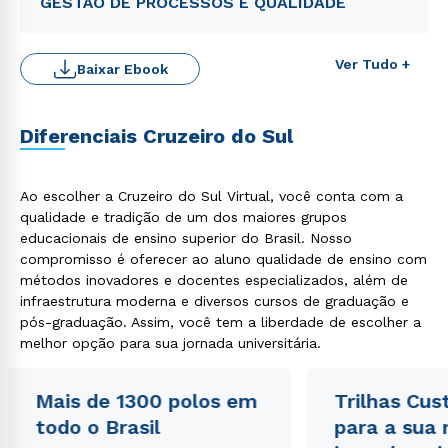
GESTÃO DE PROCESSOS E QUALIDADE
Ver Tudo +
Baixar Ebook
Diferenciais Cruzeiro do Sul
Ao escolher a Cruzeiro do Sul Virtual, você conta com a
Rápido e fácil
WhatsApp
qualidade e tradição de um dos maiores grupos
educacionais de ensino superior do Brasil. Nosso
ou
compromisso é oferecer ao aluno qualidade de ensino com
métodos inovadores e docentes especializados, além de
infraestrutura moderna e diversos cursos de graduação e
pós-graduação. Assim, você tem a liberdade de escolher a
melhor opção para sua jornada universitária.
Mais de 1300 polos em
Trilhas Cus
Estou de acordo com a
Política de Privacidade.
e
autorizo que meus dados sejam utilizados para o
todo o Brasil
para a sua
envio de conteúdos da Cruzeiro do Sul.