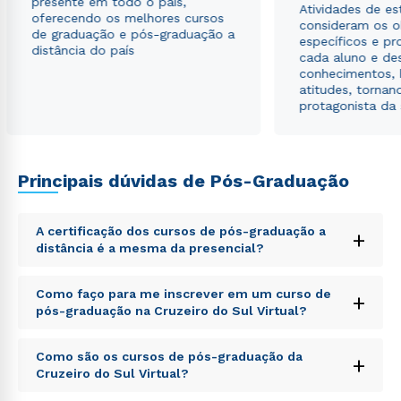
presente em todo o país,
Atividades de e
oferecendo os melhores cursos
consideram os o
de graduação e pós-graduação a
específicos e pro
distância do país
cada aluno e de
conhecimentos, 
atitudes, tornan
protagonista da
Principais dúvidas de Pós-Graduação
A certificação dos cursos de pós-graduação a
+
distância é a mesma da presencial?
Sed ut perspiciatis unde omnis iste natus error sit
Como faço para me inscrever em um curso de
+
voluptatem accusantium doloremque laudantium,
pós-graduação na Cruzeiro do Sul Virtual?
totam rem aperiam, eaque ipsa quae ab illo inventore
veritatis et quasi architecto beatae vitae dicta sunt
Sed ut perspiciatis unde omnis iste natus error sit
explicabo. Nemo enim ipsam voluptatem quia
Como são os cursos de pós-graduação da
+
voluptatem accusantium doloremque laudantium,
voluptas sit aspernatur aut odit aut fugit, sed quia
Cruzeiro do Sul Virtual?
totam rem aperiam, eaque ipsa quae ab illo inventore
consequuntur magni dolores eos qui ratione