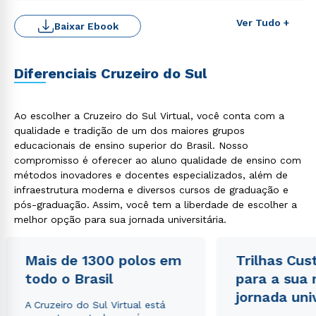
Ver Tudo +
Baixar Ebook
Diferenciais Cruzeiro do Sul
Ao escolher a Cruzeiro do Sul Virtual, você conta com a
Rápido e fácil
qualidade e tradição de um dos maiores grupos
WhatsApp
educacionais de ensino superior do Brasil. Nosso
ou
compromisso é oferecer ao aluno qualidade de ensino com
métodos inovadores e docentes especializados, além de
infraestrutura moderna e diversos cursos de graduação e
pós-graduação. Assim, você tem a liberdade de escolher a
melhor opção para sua jornada universitária.
Mais de 1300 polos em
Trilhas Cus
Estou de acordo com a
Política de Privacidade.
e
todo o Brasil
para a sua
autorizo que meus dados sejam utilizados para o
jornada uni
envio de conteúdos da Cruzeiro do Sul.
A Cruzeiro do Sul Virtual está