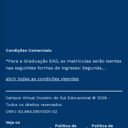
Condições Comerciais:
*Para a Graduação EAD, as matrículas serão isentas
nas seguintes formas de ingresso: Segunda
Graduação, Segunda Graduação 2.0 e Transferência.
abrir todas as condições vigentes
Já para as demais, a taxa de matrícula será de R$
49. *Para a Pós-graduação EAD, as ofertas
mencionadas são referentes aos cursos: Ensino
Campus Virtual Cruzeiro do Sul Educacional © 2026 -
Religioso, Geografia para a Docência e Metodologia
Todos os direitos reservados.
do Ensino de História: Questões Atuais.
CNPJ: 62.984.091/0001-02
Veja os
Política de
Política de