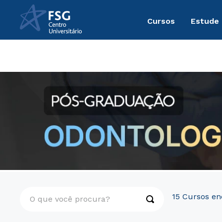
Cursos
Estude
Pós-Graduação
MBA
Presencial
O que você procura?
15