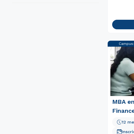
Campus
MBA e
Finance
12 me
Inscr