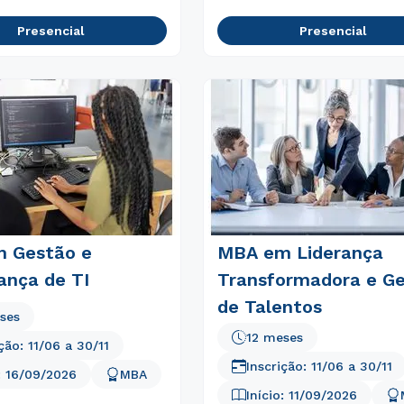
Presencial
Presencial
 Gestão e
MBA em Liderança
ança de TI
Transformadora e G
de Talentos
ses
12 meses
ição:
11/06
a
30/11
Inscrição:
11/06
a
30/11
:
16/09/2026
MBA
Início:
11/09/2026