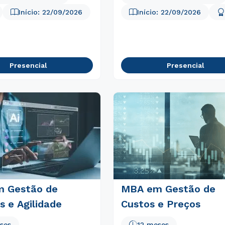
ou
Início:
22/09/2026
Início:
22/09/2026
Presencial
Presencial
Estou de acordo com a
Política de Privacidade.
e
autorizo que meus dados sejam utilizados para o
envio de conteúdos da FSG.
 Gestão de
MBA em Gestão de
s e Agilidade
Custos e Preços
ses
12 meses