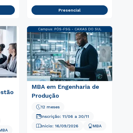
Presencial
Campus:
PÓS-FSG - CAXIAS DO SUL
MBA em Engenharia de
estão
Produção
12 meses
Inscrição:
11/06
a
30/11
Início:
16/09/2026
MBA
MBA