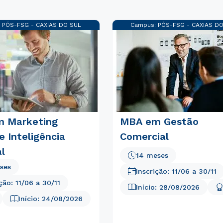
:
PÓS-FSG - CAXIAS DO SUL
Campus:
PÓS-FSG - CAXIAS D
 Marketing
MBA em Gestão
 e Inteligência
Comercial
al
14 meses
ses
Inscrição:
11/06
a
30/11
ição:
11/06
a
30/11
Início:
28/08/2026
Início:
24/08/2026