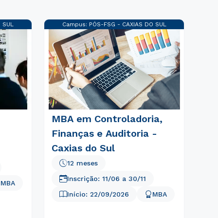
O SUL
Campus:
PÓS-FSG - CAXIAS DO SUL
MBA em Controladoria,
Finanças e Auditoria -
Caxias do Sul
12 meses
Inscrição:
11/06
a
30/11
MBA
Início:
22/09/2026
MBA