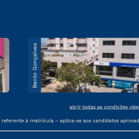
Bento Gonçalves
Caxias do Sul
Rua Marechal Floriano, 1229 -
Pio X
Saiba mais
abrir todas as condições vig
 referente à matrícula – aplica-se aos candidatos aprova
% de desconto, ambos ingressantes no semestre vigente, 
tituições da Cruzeiro do Sul Educacional, no período de