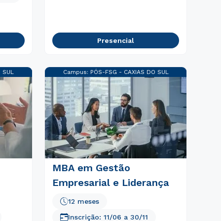
Presencial
O SUL
Campus:
PÓS-FSG - CAXIAS DO SUL
MBA em Gestão
Empresarial e Liderança
12 meses
Inscrição:
11/06
a
30/11