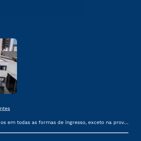
Bento Gonçalves
Rua 13 de Maio, 1130 Cidade
Alta - Bento Gonçalves/RS CEP
95702-002
Saiba mais
entes
dos em todas as formas de ingresso, exceto na prova
que ainda não tenham efetivado e/ou não tenham
 um ano. Tais condições não se aplicam aos cursos