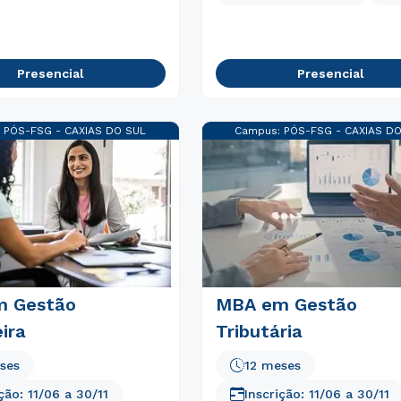
Presencial
Presencial
:
PÓS-FSG - CAXIAS DO SUL
Campus:
PÓS-FSG - CAXIAS D
m Gestão
MBA em Gestão
ira
Tributária
ses
12 meses
Rápido e fácil
WhatsApp
ição:
11/06
a
30/11
Inscrição:
11/06
a
30/11