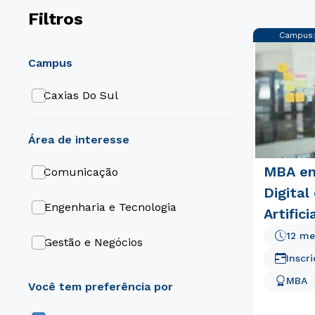
Filtros
Campus
campus
Caxias Do Sul
área de interesse
MBA em
Comunicação
Digital
Engenharia e Tecnologia
Artifici
12 me
Gestão e Negócios
Inscr
MBA