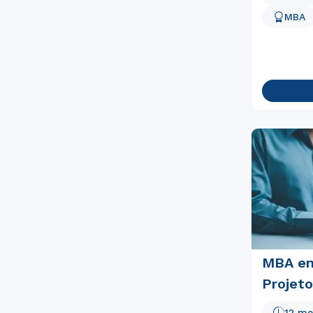
MBA
MBA em
Projeto
12 me