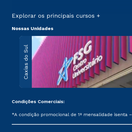
Explorar os principais cursos +
Nossas Unidades
Caxias do Sul
Condições Comerciais:
*A condição promocional de 1ª mensalidade isenta –
on-line ou agendada, que ofertam bolsas de até 50
cancelado ou trancado sua matrícula em uma das Ins