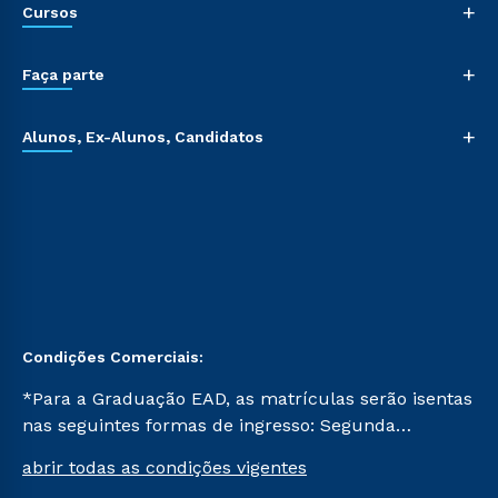
+
Cursos
+
Faça parte
+
Alunos, Ex-Alunos, Candidatos
Condições Comerciais:
*Para a Graduação EAD, as matrículas serão isentas
nas seguintes formas de ingresso: Segunda
Graduação, Segunda Graduação 2.0 e Transferência.
abrir todas as condições vigentes
Já para as demais, a taxa de matrícula será de R$