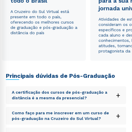
todo o Brasil
para a sua
Estou de acordo com a
Política de Privacidade.
e
jornada uni
autorizo que meus dados sejam utilizados para o
A Cruzeiro do Sul Virtual está
envio de conteúdos da Cruzeiro do Sul.
presente em todo o país,
Atividades de e
oferecendo os melhores cursos
consideram os o
de graduação e pós-graduação a
específicos e pro
distância do país
cada aluno e de
conhecimentos, 
atitudes, tornan
protagonista da
Principais dúvidas de Pós-Graduação
A certificação dos cursos de pós-graduação a
+
distância é a mesma da presencial?
Sed ut perspiciatis unde omnis iste natus error sit
Como faço para me inscrever em um curso de
+
voluptatem accusantium doloremque laudantium,
pós-graduação na Cruzeiro do Sul Virtual?
totam rem aperiam, eaque ipsa quae ab illo inventore
veritatis et quasi architecto beatae vitae dicta sunt
Sed ut perspiciatis unde omnis iste natus error sit