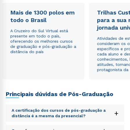
Mais de 1300 polos em
Trilhas Cus
todo o Brasil
para a sua
Estou de acordo com a
Política de Privacidade.
e
jornada uni
autorizo que meus dados sejam utilizados para o
A Cruzeiro do Sul Virtual está
envio de conteúdos da Cruzeiro do Sul.
presente em todo o país,
Atividades de e
oferecendo os melhores cursos
consideram os o
de graduação e pós-graduação a
específicos e pro
distância do país
cada aluno e de
conhecimentos, 
atitudes, tornan
protagonista da
Principais dúvidas de Pós-Graduação
A certificação dos cursos de pós-graduação a
+
distância é a mesma da presencial?
Sed ut perspiciatis unde omnis iste natus error sit