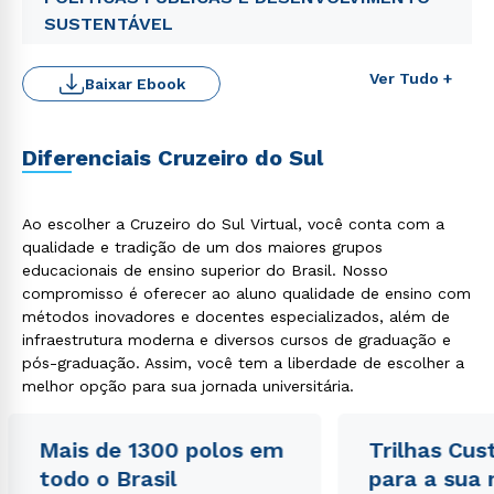
SUSTENTÁVEL
Ver Tudo +
Baixar Ebook
Diferenciais Cruzeiro do Sul
Rápido e fácil
Ao escolher a Cruzeiro do Sul Virtual, você conta com a
WhatsApp
qualidade e tradição de um dos maiores grupos
educacionais de ensino superior do Brasil. Nosso
ou
compromisso é oferecer ao aluno qualidade de ensino com
métodos inovadores e docentes especializados, além de
infraestrutura moderna e diversos cursos de graduação e
pós-graduação. Assim, você tem a liberdade de escolher a
melhor opção para sua jornada universitária.
Estou de acordo com a
Política de Privacidade.
e
Mais de 1300 polos em
Trilhas Cus
autorizo que meus dados sejam utilizados para o
todo o Brasil
para a sua
envio de conteúdos da Cruzeiro do Sul.