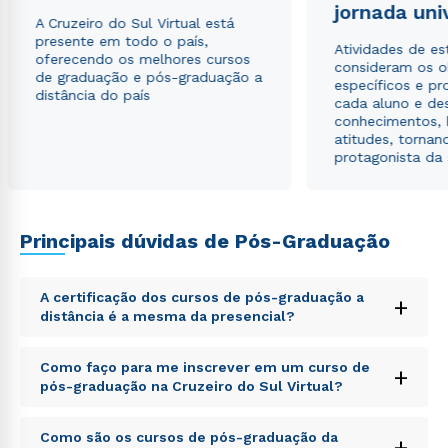
jornada uni
A Cruzeiro do Sul Virtual está
presente em todo o país,
Atividades de e
oferecendo os melhores cursos
consideram os o
de graduação e pós-graduação a
específicos e pro
distância do país
cada aluno e de
conhecimentos, 
atitudes, tornan
protagonista da
Principais dúvidas de Pós-Graduação
A certificação dos cursos de pós-graduação a
+
distância é a mesma da presencial?
Sed ut perspiciatis unde omnis iste natus error sit
Como faço para me inscrever em um curso de
+
voluptatem accusantium doloremque laudantium,
pós-graduação na Cruzeiro do Sul Virtual?
totam rem aperiam, eaque ipsa quae ab illo inventore
veritatis et quasi architecto beatae vitae dicta sunt
Sed ut perspiciatis unde omnis iste natus error sit
explicabo. Nemo enim ipsam voluptatem quia
Como são os cursos de pós-graduação da
+