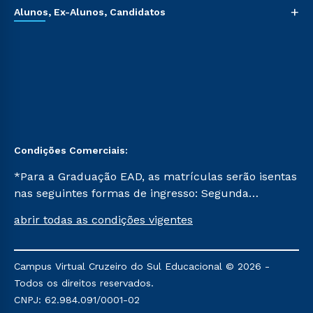
+
Alunos, Ex-Alunos, Candidatos
Condições Comerciais:
*Para a Graduação EAD, as matrículas serão isentas
nas seguintes formas de ingresso: Segunda
Graduação, Segunda Graduação 2.0 e Transferência.
abrir todas as condições vigentes
Já para as demais, a taxa de matrícula será de R$
49. *Para a Pós-graduação EAD, as ofertas
mencionadas são referentes aos cursos: Ensino
Campus Virtual Cruzeiro do Sul Educacional © 2026 -
Religioso, Geografia para a Docência e Metodologia
Todos os direitos reservados.
do Ensino de História: Questões Atuais.
CNPJ: 62.984.091/0001-02