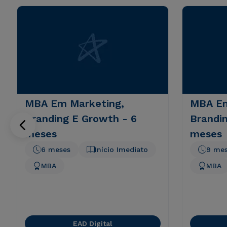
MBA Em Marketing,
MBA Em
Branding E Growth - 6
Brandi
meses
meses
6 meses
Início Imediato
9 me
MBA
MBA
EAD Digital