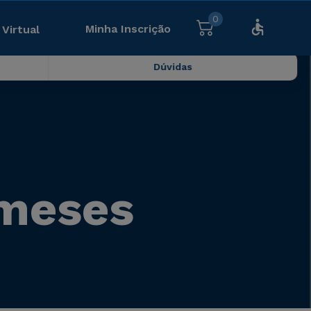
0
Minha Inscrição
 Virtual
Dúvidas
 meses