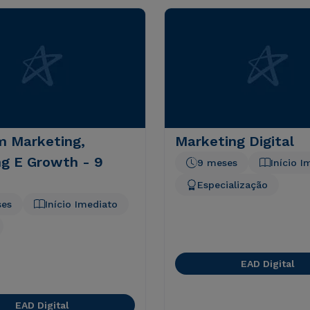
 Marketing,
Marketing Digital
ng E Growth - 9
9 meses
Início I
Especialização
ses
Início Imediato
EAD Digital
EAD Digital