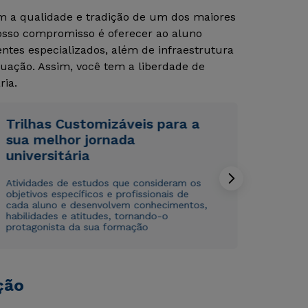
om a qualidade e tradição de um dos maiores
Nosso compromisso é oferecer ao aluno
Rápido e fácil
Rápido e fácil
tes especializados, além de infraestrutura
WhatsApp
WhatsApp
uação. Assim, você tem a liberdade de
ou
ou
ria.
Trilhas Customizáveis para a
sua melhor jornada
universitária
Atividades de estudos que consideram os
Estou de acordo com a
Estou de acordo com a
Política de Privacidade.
Política de Privacidade.
e
e
objetivos específicos e profissionais de
autorizo que meus dados sejam utilizados para o
autorizo que meus dados sejam utilizados para o
cada aluno e desenvolvem conhecimentos,
envio de conteúdos da Cruzeiro do Sul.
envio de conteúdos da Cruzeiro do Sul.
habilidades e atitudes, tornando-o
protagonista da sua formação
ção