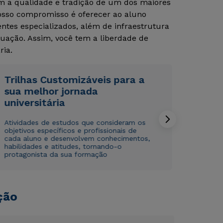
om a qualidade e tradição de um dos maiores
Nosso compromisso é oferecer ao aluno
tes especializados, além de infraestrutura
uação. Assim, você tem a liberdade de
ria.
Trilhas Customizáveis para a
sua melhor jornada
Rápido e fácil
Rápido e fácil
WhatsApp
WhatsApp
universitária
ou
ou
Atividades de estudos que consideram os
objetivos específicos e profissionais de
cada aluno e desenvolvem conhecimentos,
habilidades e atitudes, tornando-o
protagonista da sua formação
Estou de acordo com a
Estou de acordo com a
Política de Privacidade.
Política de Privacidade.
e
e
ção
autorizo que meus dados sejam utilizados para o
autorizo que meus dados sejam utilizados para o
envio de conteúdos da Cruzeiro do Sul.
envio de conteúdos da Cruzeiro do Sul.