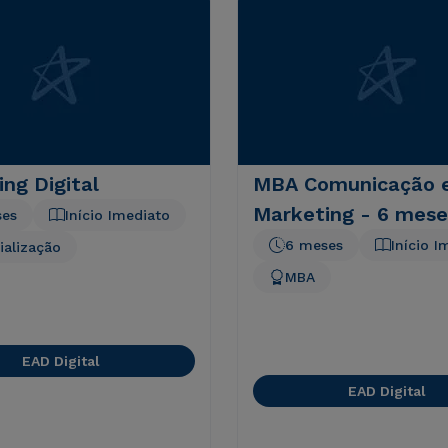
ng Digital
MBA Comunicação 
Marketing - 6 mese
ses
Início Imediato
6 meses
Início I
ialização
MBA
EAD Digital
EAD Digital