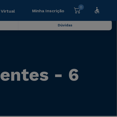
0
Minha Inscrição
 Virtual
Dúvidas
entes - 6