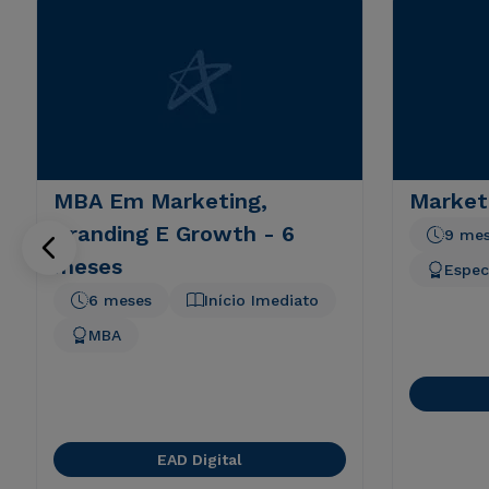
MBA Em Marketing,
Marketi
Branding E Growth - 6
9 me
meses
Espec
6 meses
Início Imediato
MBA
EAD Digital