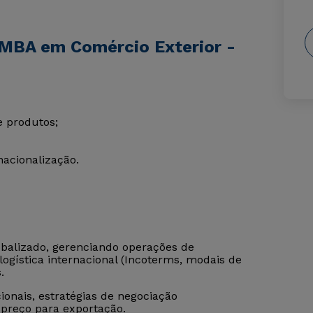
 MBA em Comércio Exterior -
e produtos;
nacionalização.
obalizado, gerenciando operações de
ogística internacional (Incoterms, modais de
.
nais, estratégias de negociação
 preço para exportação.