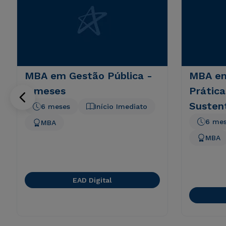
MBA em Gestão Pública -
MBA em
6 meses
Prática
Susten
6 meses
Início Imediato
6 me
MBA
MBA
EAD Digital