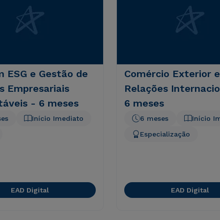
 ESG e Gestão de
Comércio Exterior e
s Empresariais
Relações Internacio
táveis - 6 meses
6 meses
ses
Início Imediato
6 meses
Início I
Especialização
EAD Digital
EAD Digital