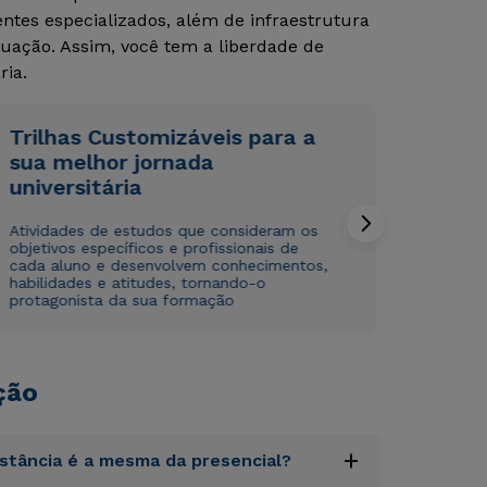
tes especializados, além de infraestrutura
uação. Assim, você tem a liberdade de
ria.
Trilhas Customizáveis para a
sua melhor jornada
universitária
Rápido e fácil
Rápido e fácil
WhatsApp
WhatsApp
Atividades de estudos que consideram os
ou
ou
objetivos específicos e profissionais de
cada aluno e desenvolvem conhecimentos,
habilidades e atitudes, tornando-o
protagonista da sua formação
ção
Estou de acordo com a
Estou de acordo com a
Política de Privacidade.
Política de Privacidade.
e
e
autorizo que meus dados sejam utilizados para o
autorizo que meus dados sejam utilizados para o
envio de conteúdos da Cruzeiro do Sul.
envio de conteúdos da Cruzeiro do Sul.
+
istância é a mesma da presencial?