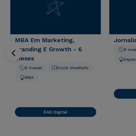
MBA Em Marketing,
Jornal
Branding E Growth - 6
9 me
meses
Espec
6 meses
Início Imediato
MBA
EAD Digital