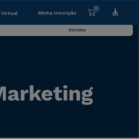
0
Minha Inscrição
 Virtual
Dúvidas
arketing