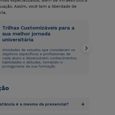
tes especializados, além de infraestrutura
uação. Assim, você tem a liberdade de
Rápido e fácil
Rápido e fácil
WhatsApp
WhatsApp
ria.
ou
ou
Trilhas Customizáveis para a
sua melhor jornada
universitária
Atividades de estudos que consideram os
objetivos específicos e profissionais de
cada aluno e desenvolvem conhecimentos,
Estou de acordo com a
Estou de acordo com a
Política de Privacidade.
Política de Privacidade.
e
e
habilidades e atitudes, tornando-o
autorizo que meus dados sejam utilizados para o
autorizo que meus dados sejam utilizados para o
protagonista da sua formação
envio de conteúdos da Cruzeiro do Sul.
envio de conteúdos da Cruzeiro do Sul.
ção
+
istância é a mesma da presencial?