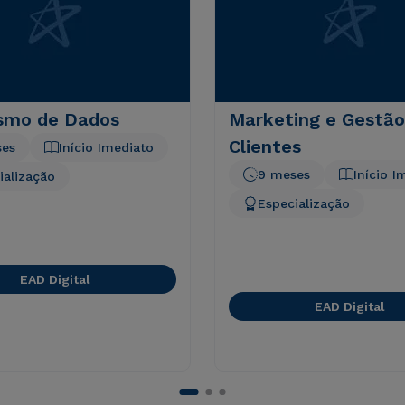
ismo de Dados
Marketing e Gestão
Clientes
ses
Início Imediato
9 meses
Início I
ialização
Especialização
EAD Digital
EAD Digital