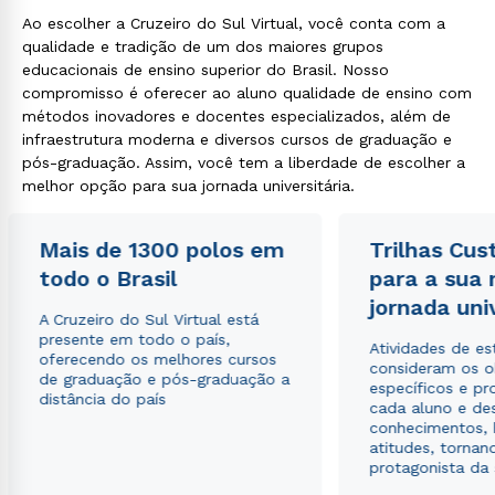
Ao escolher a Cruzeiro do Sul Virtual, você conta com a
qualidade e tradição de um dos maiores grupos
educacionais de ensino superior do Brasil. Nosso
compromisso é oferecer ao aluno qualidade de ensino com
métodos inovadores e docentes especializados, além de
infraestrutura moderna e diversos cursos de graduação e
pós-graduação. Assim, você tem a liberdade de escolher a
melhor opção para sua jornada universitária.
Rápido e fácil
WhatsApp
Mais de 1300 polos em
Trilhas Cus
ou
todo o Brasil
para a sua
jornada uni
A Cruzeiro do Sul Virtual está
presente em todo o país,
Atividades de e
oferecendo os melhores cursos
consideram os o
de graduação e pós-graduação a
específicos e pro
distância do país
cada aluno e de
Estou de acordo com a
Política de Privacidade.
e
conhecimentos, 
autorizo que meus dados sejam utilizados para o
atitudes, tornan
envio de conteúdos da Cruzeiro do Sul.
protagonista da