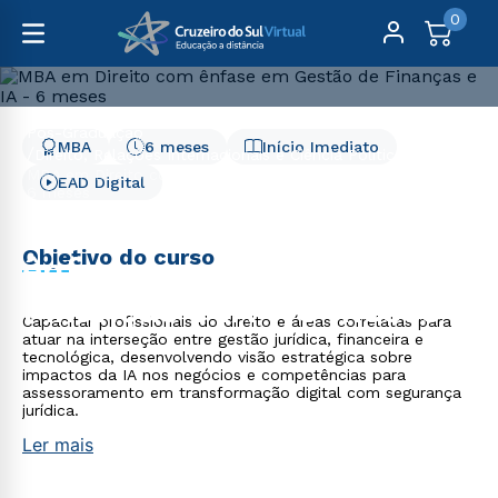
0
Pós-Graduação
MBA
6 meses
Início Imediato
Direito, Relações Internacionais e Ciência Política
MBA em Direito com ênfase em Gestão de Finanças e IA -
EAD Digital
6 meses
MBA em Direito com
Objetivo do curso
ênfase em Gestão de
Finanças e IA - 6 meses
Capacitar profissionais do direito e áreas correlatas para
atuar na interseção entre gestão jurídica, financeira e
tecnológica, desenvolvendo visão estratégica sobre
impactos da IA nos negócios e competências para
assessoramento em transformação digital com segurança
jurídica.
Ler mais