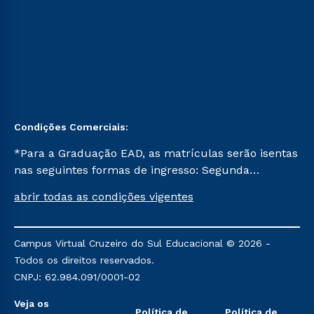
Condições Comerciais:
*Para a Graduação EAD, as matrículas serão isentas
nas seguintes formas de ingresso: Segunda
Graduação, Segunda Graduação 2.0 e Transferência.
abrir todas as condições vigentes
Já para as demais, a taxa de matrícula será de R$
49. *Para a Pós-graduação EAD, as ofertas
mencionadas são referentes aos cursos: Ensino
Campus Virtual Cruzeiro do Sul Educacional © 2026 -
Religioso, Geografia para a Docência e Metodologia
Todos os direitos reservados.
do Ensino de História: Questões Atuais.
CNPJ: 62.984.091/0001-02
Veja os
Política de
Política de