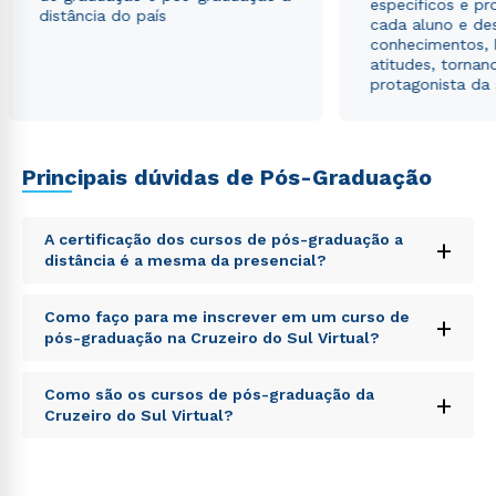
específicos e pro
envio de conteúdos da Cruzeiro do Sul.
distância do país
cada aluno e de
conhecimentos, 
atitudes, tornan
protagonista da
Principais dúvidas de Pós-Graduação
A certificação dos cursos de pós-graduação a
+
distância é a mesma da presencial?
Sed ut perspiciatis unde omnis iste natus error sit
Como faço para me inscrever em um curso de
+
voluptatem accusantium doloremque laudantium,
pós-graduação na Cruzeiro do Sul Virtual?
totam rem aperiam, eaque ipsa quae ab illo inventore
veritatis et quasi architecto beatae vitae dicta sunt
Sed ut perspiciatis unde omnis iste natus error sit
explicabo. Nemo enim ipsam voluptatem quia
Como são os cursos de pós-graduação da
+
voluptatem accusantium doloremque laudantium,
voluptas sit aspernatur aut odit aut fugit, sed quia
Cruzeiro do Sul Virtual?
totam rem aperiam, eaque ipsa quae ab illo inventore
consequuntur magni dolores eos qui ratione
veritatis et quasi architecto beatae vitae dicta sunt
voluptatem sequi nesciunt.
Sed ut perspiciatis unde omnis iste natus error sit
explicabo. Nemo enim ipsam voluptatem quia
voluptatem accusantium doloremque laudantium,
voluptas sit aspernatur aut odit aut fugit, sed quia