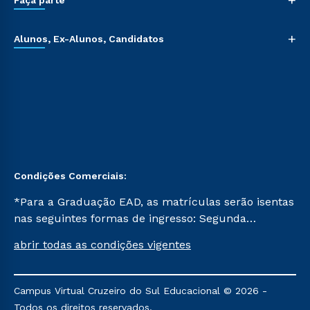
+
Faça parte
+
Alunos, Ex-Alunos, Candidatos
Condições Comerciais:
*Para a Graduação EAD, as matrículas serão isentas
nas seguintes formas de ingresso: Segunda
Graduação, Segunda Graduação 2.0 e Transferência.
abrir todas as condições vigentes
Já para as demais, a taxa de matrícula será de R$
49. *Para a Pós-graduação EAD, as ofertas
mencionadas são referentes aos cursos: Ensino
Campus Virtual Cruzeiro do Sul Educacional © 2026 -
Religioso, Geografia para a Docência e Metodologia
Todos os direitos reservados.