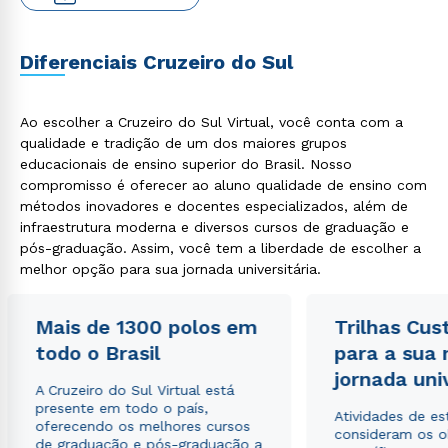
Diferenciais Cruzeiro do Sul
Ao escolher a Cruzeiro do Sul Virtual, você conta com a
qualidade e tradição de um dos maiores grupos
educacionais de ensino superior do Brasil. Nosso
compromisso é oferecer ao aluno qualidade de ensino com
métodos inovadores e docentes especializados, além de
Rápido e fácil
infraestrutura moderna e diversos cursos de graduação e
WhatsApp
pós-graduação. Assim, você tem a liberdade de escolher a
ou
melhor opção para sua jornada universitária.
Mais de 1300 polos em
Trilhas Cus
todo o Brasil
para a sua
jornada uni
A Cruzeiro do Sul Virtual está
presente em todo o país,
Atividades de e
Estou de acordo com a
Política de Privacidade.
e
oferecendo os melhores cursos
consideram os o
autorizo que meus dados sejam utilizados para o
de graduação e pós-graduação a