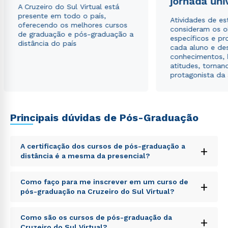
jornada uni
Estou de acordo com a
Política de Privacidade.
e
A Cruzeiro do Sul Virtual está
autorizo que meus dados sejam utilizados para o
presente em todo o país,
Atividades de e
envio de conteúdos da Cruzeiro do Sul.
oferecendo os melhores cursos
consideram os o
de graduação e pós-graduação a
específicos e pro
distância do país
cada aluno e de
conhecimentos, 
atitudes, tornan
protagonista da
Principais dúvidas de Pós-Graduação
A certificação dos cursos de pós-graduação a
+
distância é a mesma da presencial?
Sed ut perspiciatis unde omnis iste natus error sit
Como faço para me inscrever em um curso de
+
voluptatem accusantium doloremque laudantium,
pós-graduação na Cruzeiro do Sul Virtual?
totam rem aperiam, eaque ipsa quae ab illo inventore
veritatis et quasi architecto beatae vitae dicta sunt
Sed ut perspiciatis unde omnis iste natus error sit
explicabo. Nemo enim ipsam voluptatem quia
Como são os cursos de pós-graduação da
+
voluptatem accusantium doloremque laudantium,
voluptas sit aspernatur aut odit aut fugit, sed quia
Cruzeiro do Sul Virtual?