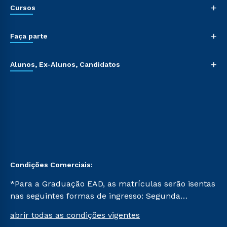
+
Cursos
+
Faça parte
+
Alunos, Ex-Alunos, Candidatos
Condições Comerciais:
*Para a Graduação EAD, as matrículas serão isentas
nas seguintes formas de ingresso: Segunda
Graduação, Segunda Graduação 2.0 e Transferência.
abrir todas as condições vigentes
Já para as demais, a taxa de matrícula será de R$