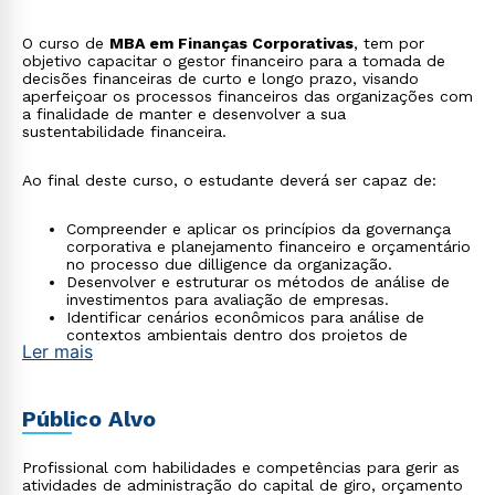
O curso de
MBA em Finanças Corporativas
, tem por
objetivo capacitar o gestor financeiro para a tomada de
decisões financeiras de curto e longo prazo, visando
aperfeiçoar os processos financeiros das organizações com
a finalidade de manter e desenvolver a sua
sustentabilidade financeira.
Ao final deste curso, o estudante deverá ser capaz de:
Compreender e aplicar os princípios da governança
corporativa e planejamento financeiro e orçamentário
no processo due dilligence da organização.
Desenvolver e estruturar os métodos de análise de
investimentos para avaliação de empresas.
Identificar cenários econômicos para análise de
contextos ambientais dentro dos projetos de
Ler mais
desenvolvimento de investimentos corporativos.
Mensurar e comparar o custo médio ponderado de
capital (CMPC) em relação à taxa interna de retorno
(TIR) para a tomada de decisão de projetos de
Público Alvo
investimento empresarial.
Profissional com habilidades e competências para gerir as
atividades de administração do capital de giro, orçamento