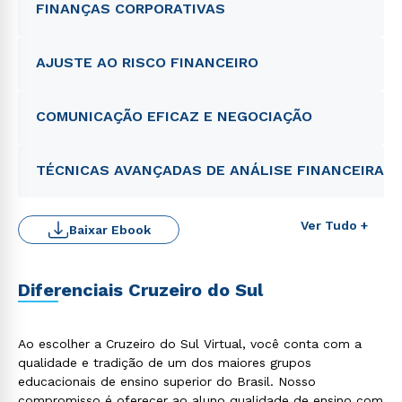
FINANÇAS CORPORATIVAS
Rápido e fácil
WhatsApp
AJUSTE AO RISCO FINANCEIRO
ou
COMUNICAÇÃO EFICAZ E NEGOCIAÇÃO
TÉCNICAS AVANÇADAS DE ANÁLISE FINANCEIRA
Estou de acordo com a
Política de Privacidade.
e
Ver Tudo +
autorizo que meus dados sejam utilizados para o
Baixar Ebook
envio de conteúdos da Cruzeiro do Sul.
Diferenciais Cruzeiro do Sul
Ao escolher a Cruzeiro do Sul Virtual, você conta com a
qualidade e tradição de um dos maiores grupos
educacionais de ensino superior do Brasil. Nosso
compromisso é oferecer ao aluno qualidade de ensino com