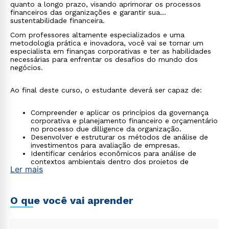
quanto a longo prazo, visando aprimorar os processos
financeiros das organizações e garantir sua
sustentabilidade financeira.
Com professores altamente especializados e uma
metodologia prática e inovadora, você vai se tornar um
especialista em finanças corporativas e ter as habilidades
necessárias para enfrentar os desafios do mundo dos
negócios.
Ao final deste curso, o estudante deverá ser capaz de:
Compreender e aplicar os princípios da governança
corporativa e planejamento financeiro e orçamentário
no processo due dilligence da organização.
Desenvolver e estruturar os métodos de análise de
investimentos para avaliação de empresas.
Identificar cenários econômicos para análise de
contextos ambientais dentro dos projetos de
Ler mais
desenvolvimento de investimentos corporativos.
Mensurar e comparar o custo médio ponderado de
capital (CMPC) em relação à taxa interna de retorno
(TIR) para a tomada de decisão de projetos de
O que você vai aprender
investimento empresarial.