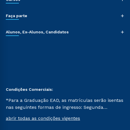
+
Faça parte
+
Alunos, Ex-Alunos, Candidatos
Condições Comerciais:
*Para a Graduação EAD, as matrículas serão isentas
nas seguintes formas de ingresso: Segunda
Graduação, Segunda Graduação 2.0 e Transferência.
abrir todas as condições vigentes
Já para as demais, a taxa de matrícula será de R$
49. *Para a Pós-graduação EAD, as ofertas