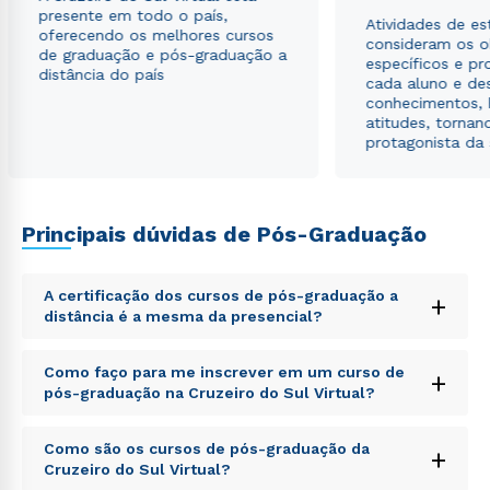
presente em todo o país,
autorizo que meus dados sejam utilizados para o
Atividades de e
oferecendo os melhores cursos
envio de conteúdos da Cruzeiro do Sul.
consideram os o
de graduação e pós-graduação a
específicos e pro
distância do país
cada aluno e de
conhecimentos, 
atitudes, tornan
protagonista da
Principais dúvidas de Pós-Graduação
A certificação dos cursos de pós-graduação a
+
distância é a mesma da presencial?
Sed ut perspiciatis unde omnis iste natus error sit
Como faço para me inscrever em um curso de
+
voluptatem accusantium doloremque laudantium,
pós-graduação na Cruzeiro do Sul Virtual?
totam rem aperiam, eaque ipsa quae ab illo inventore
veritatis et quasi architecto beatae vitae dicta sunt
Sed ut perspiciatis unde omnis iste natus error sit
explicabo. Nemo enim ipsam voluptatem quia
Como são os cursos de pós-graduação da
+
voluptatem accusantium doloremque laudantium,
voluptas sit aspernatur aut odit aut fugit, sed quia
Cruzeiro do Sul Virtual?
totam rem aperiam, eaque ipsa quae ab illo inventore
consequuntur magni dolores eos qui ratione