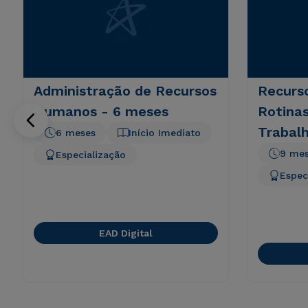
Administração de Recursos
Recurs
Humanos - 6 meses
Rotinas
Trabalh
6 meses
Início Imediato
9 me
Especialização
Espec
EAD Digital