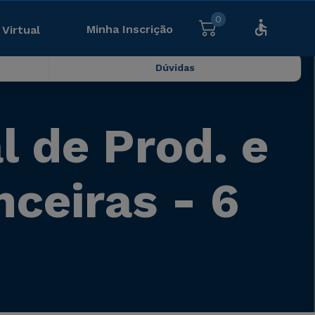
0
Minha Inscrição
 Virtual
Dúvidas
 de Prod. e
nceiras - 6