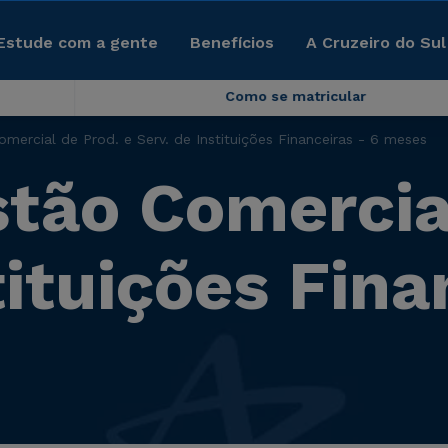
Estude com a gente
Benefícios
A Cruzeiro do Sul
Como se matricular
ercial de Prod. e Serv. de Instituições Financeiras - 6 meses
ão Comercial
tituições Fina