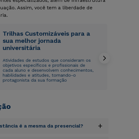
tes especializados, além de infraestrutura
uação. Assim, você tem a liberdade de
Rápido e fácil
Rápido e fácil
WhatsApp
WhatsApp
ria.
ou
ou
Trilhas Customizáveis para a
sua melhor jornada
universitária
Atividades de estudos que consideram os
objetivos específicos e profissionais de
cada aluno e desenvolvem conhecimentos,
Estou de acordo com a
Estou de acordo com a
Política de Privacidade.
Política de Privacidade.
e
e
habilidades e atitudes, tornando-o
autorizo que meus dados sejam utilizados para o
autorizo que meus dados sejam utilizados para o
protagonista da sua formação
envio de conteúdos da Cruzeiro do Sul.
envio de conteúdos da Cruzeiro do Sul.
ção
+
istância é a mesma da presencial?