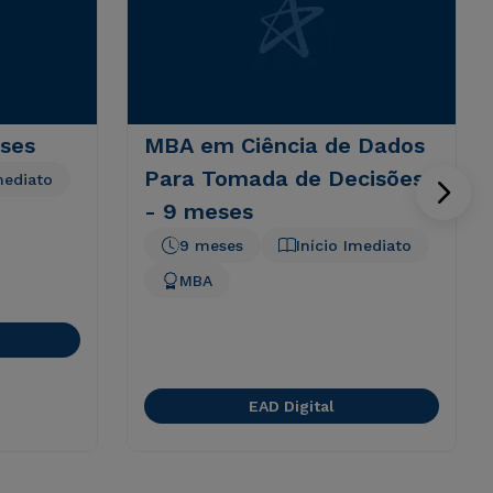
eses
MBA em Ciência de Dados
Para Tomada de Decisões
mediato
- 9 meses
9 meses
Início Imediato
MBA
EAD Digital