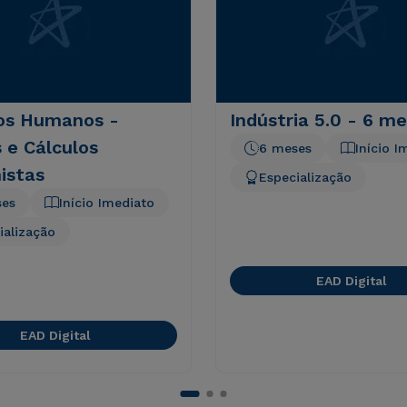
os Humanos -
Indústria 5.0 - 6 m
 e Cálculos
6 meses
Início I
istas
Especialização
ses
Início Imediato
ialização
EAD Digital
EAD Digital