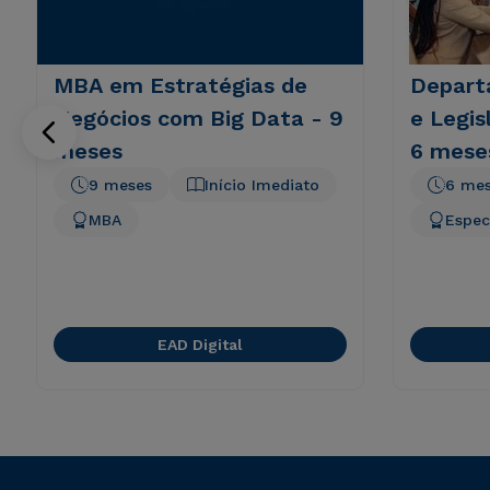
MBA em Estratégias de
Depart
Negócios com Big Data - 9
e Legis
meses
6 mese
9 meses
Início Imediato
6 me
MBA
Espec
EAD Digital