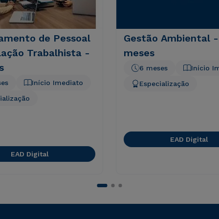
amento de Pessoal
Gestão Ambiental -
lação Trabalhista -
meses
s
6 meses
Início I
ses
Início Imediato
Especialização
ialização
EAD Digital
EAD Digital