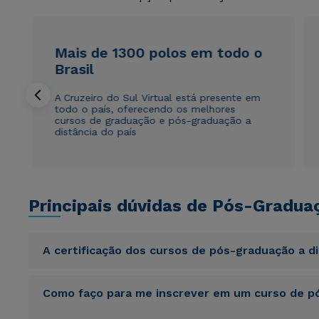
Mais de 1300 polos em todo o
Brasil
A Cruzeiro do Sul Virtual está presente em
todo o país, oferecendo os melhores
cursos de graduação e pós-graduação a
distância do país
Principais dúvidas de Pós-Gradua
A certificação dos cursos de pós-graduação a d
Sed ut perspiciatis unde omnis iste natus error sit vol
Como faço para me inscrever em um curso de pó
totam rem aperiam, eaque ipsa quae ab illo inventore veri
sunt explicabo. Nemo enim ipsam voluptatem quia volupta