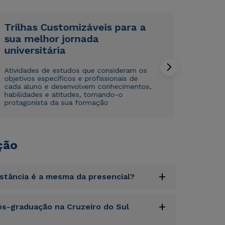
Rápido e fácil
Rápido e fácil
WhatsApp
WhatsApp
ou
ou
Trilhas Customizáveis para a
sua melhor jornada
universitária
Atividades de estudos que consideram os
objetivos específicos e profissionais de
cada aluno e desenvolvem conhecimentos,
habilidades e atitudes, tornando-o
protagonista da sua formação
Estou de acordo com a
Estou de acordo com a
Política de Privacidade.
Política de Privacidade.
e
e
autorizo que meus dados sejam utilizados para o
autorizo que meus dados sejam utilizados para o
envio de conteúdos da Cruzeiro do Sul.
envio de conteúdos da Cruzeiro do Sul.
ção
+
istância é a mesma da presencial?
uptatem accusantium doloremque laudantium,
+
s-graduação na Cruzeiro do Sul
tatis et quasi architecto beatae vitae dicta
s sit aspernatur aut odit aut fugit, sed quia