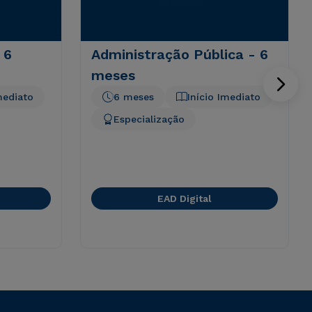
 6
Administração Pública - 6
meses
mediato
6 meses
Início Imediato
Especialização
EAD Digital